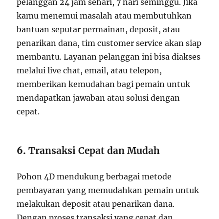
pelanggan 24 jam sehari, 7 hari seminggu. Jika
kamu menemui masalah atau membutuhkan
bantuan seputar permainan, deposit, atau
penarikan dana, tim customer service akan siap
membantu. Layanan pelanggan ini bisa diakses
melalui live chat, email, atau telepon,
memberikan kemudahan bagi pemain untuk
mendapatkan jawaban atau solusi dengan
cepat.
6.
Transaksi Cepat dan Mudah
Pohon 4D mendukung berbagai metode
pembayaran yang memudahkan pemain untuk
melakukan deposit atau penarikan dana.
Dengan proses transaksi yang cepat dan