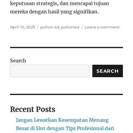
keputusan strategis, dan mencapai tujuan
mereka dengan hasil yang signifikan.
Posted
Tags
on
April 10, 2025
pohon 4d
,
pohon4d
Leave a comment
on
Pohon
4D
sebaga
Alat
Pembe
Search
Interak
SEARCH
Recent Posts
Jangan Lewatkan Kesempatan Menang
Besar di Slot dengan Tips Profesional dari