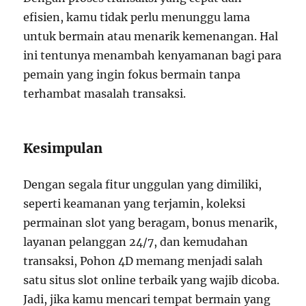
efisien, kamu tidak perlu menunggu lama
untuk bermain atau menarik kemenangan. Hal
ini tentunya menambah kenyamanan bagi para
pemain yang ingin fokus bermain tanpa
terhambat masalah transaksi.
Kesimpulan
Dengan segala fitur unggulan yang dimiliki,
seperti keamanan yang terjamin, koleksi
permainan slot yang beragam, bonus menarik,
layanan pelanggan 24/7, dan kemudahan
transaksi, Pohon 4D memang menjadi salah
satu situs slot online terbaik yang wajib dicoba.
Jadi, jika kamu mencari tempat bermain yang