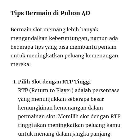
Tips Bermain di Pohon 4D
Bermain slot memang lebih banyak
mengandalkan keberuntungan, namun ada
beberapa tips yang bisa membantu pemain
untuk meningkatkan peluang kemenangan
mereka:
Pilih Slot dengan RTP Tinggi
RTP (Return to Player) adalah persentase
yang menunjukkan seberapa besar
kemungkinan kemenangan dalam
permainan slot. Memilih slot dengan RTP
tinggi akan meningkatkan peluang kamu
untuk menang dalam jangka panjang.