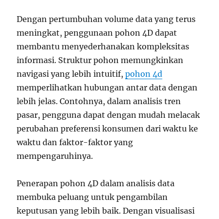
Dengan pertumbuhan volume data yang terus
meningkat, penggunaan pohon 4D dapat
membantu menyederhanakan kompleksitas
informasi. Struktur pohon memungkinkan
navigasi yang lebih intuitif,
pohon 4d
memperlihatkan hubungan antar data dengan
lebih jelas. Contohnya, dalam analisis tren
pasar, pengguna dapat dengan mudah melacak
perubahan preferensi konsumen dari waktu ke
waktu dan faktor-faktor yang
mempengaruhinya.
Penerapan pohon 4D dalam analisis data
membuka peluang untuk pengambilan
keputusan yang lebih baik. Dengan visualisasi