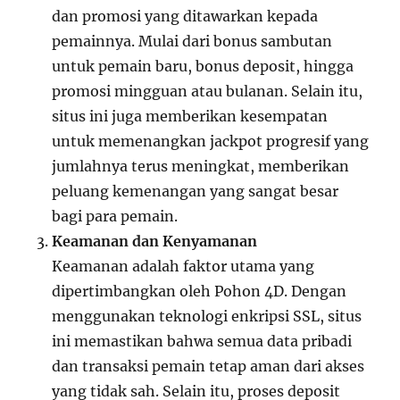
dan promosi yang ditawarkan kepada
pemainnya. Mulai dari bonus sambutan
untuk pemain baru, bonus deposit, hingga
promosi mingguan atau bulanan. Selain itu,
situs ini juga memberikan kesempatan
untuk memenangkan jackpot progresif yang
jumlahnya terus meningkat, memberikan
peluang kemenangan yang sangat besar
bagi para pemain.
Keamanan dan Kenyamanan
Keamanan adalah faktor utama yang
dipertimbangkan oleh Pohon 4D. Dengan
menggunakan teknologi enkripsi SSL, situs
ini memastikan bahwa semua data pribadi
dan transaksi pemain tetap aman dari akses
yang tidak sah. Selain itu, proses deposit