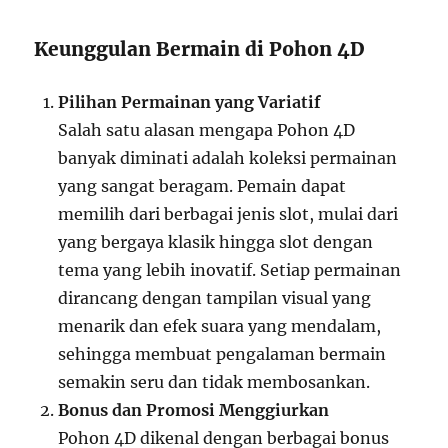
Keunggulan Bermain di Pohon 4D
Pilihan Permainan yang Variatif
Salah satu alasan mengapa Pohon 4D
banyak diminati adalah koleksi permainan
yang sangat beragam. Pemain dapat
memilih dari berbagai jenis slot, mulai dari
yang bergaya klasik hingga slot dengan
tema yang lebih inovatif. Setiap permainan
dirancang dengan tampilan visual yang
menarik dan efek suara yang mendalam,
sehingga membuat pengalaman bermain
semakin seru dan tidak membosankan.
Bonus dan Promosi Menggiurkan
Pohon 4D dikenal dengan berbagai bonus