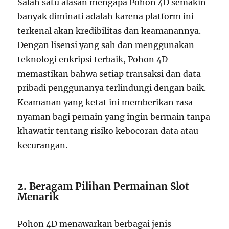
Salah satu alasan mengapa Pohon 4D semakin
banyak diminati adalah karena platform ini
terkenal akan kredibilitas dan keamanannya.
Dengan lisensi yang sah dan menggunakan
teknologi enkripsi terbaik, Pohon 4D
memastikan bahwa setiap transaksi dan data
pribadi penggunanya terlindungi dengan baik.
Keamanan yang ketat ini memberikan rasa
nyaman bagi pemain yang ingin bermain tanpa
khawatir tentang risiko kebocoran data atau
kecurangan.
2.
Beragam Pilihan Permainan Slot
Menarik
Pohon 4D menawarkan berbagai jenis