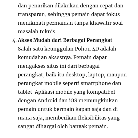
dan penarikan dilakukan dengan cepat dan
transparan, sehingga pemain dapat fokus
menikmati permainan tanpa khawatir soal
masalah teknis.
Akses Mudah dari Berbagai Perangkat
Salah satu keunggulan Pohon 4D adalah
kemudahan aksesnya. Pemain dapat
mengakses situs ini dari berbagai
perangkat, baik itu desktop, laptop, maupun
perangkat mobile seperti smartphone dan
tablet. Aplikasi mobile yang kompatibel
dengan Android dan iOS memungkinkan
pemain untuk bermain kapan saja dan di
mana saja, memberikan fleksibilitas yang
sangat dihargai oleh banyak pemain.