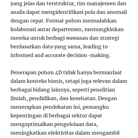
yang jelas dan terstruktur, tim manajemen dan
analis dapat mengidentifikasi pola dan anomali
dengan cepat. Format pohon memudahkan
kolaborasi antar departemen, memungkinkan
mereka untuk berbagi wawasan dan strategi
berdasarkan data yang sama, leading to
informed and accurate decision-making.
Penerapan pohon 4D tidak hanya bermanfaat
dalam konteks bisnis, tetapi juga relevan dalam
berbagai bidang lainnya, seperti penelitian
ilmiah, pendidikan, dan kesehatan. Dengan
menerapkan pendekatan ini, pemangku
kepentingan di berbagai sektor dapat
mengoptimalkan pengelolaan data,
meningkatkan efektivitas dalam mengambil