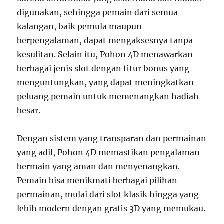
digunakan, sehingga pemain dari semua
kalangan, baik pemula maupun
berpengalaman, dapat mengaksesnya tanpa
kesulitan. Selain itu, Pohon 4D menawarkan
berbagai jenis slot dengan fitur bonus yang
menguntungkan, yang dapat meningkatkan
peluang pemain untuk memenangkan hadiah
besar.
Dengan sistem yang transparan dan permainan
yang adil, Pohon 4D memastikan pengalaman
bermain yang aman dan menyenangkan.
Pemain bisa menikmati berbagai pilihan
permainan, mulai dari slot klasik hingga yang
lebih modern dengan grafis 3D yang memukau.