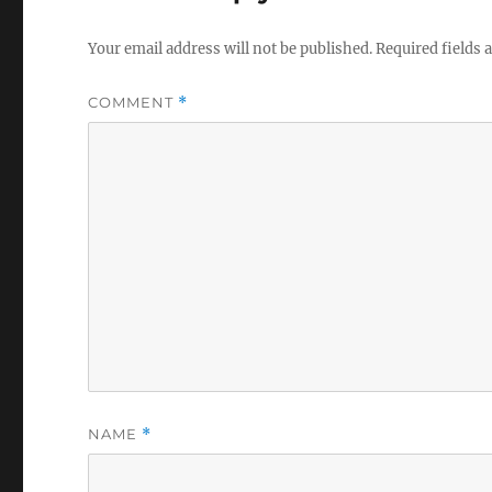
Your email address will not be published.
Required fields
COMMENT
*
NAME
*