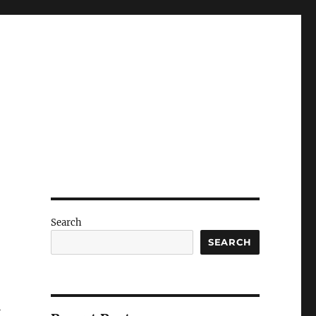
Search
SEARCH
i