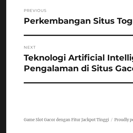
Post
PREVIOUS
navigation
Perkembangan Situs Toge
Previous
post:
NEXT
Teknologi Artificial Inte
Next
post:
Pengalaman di Situs Gac
Game Slot Gacor dengan Fitur Jackpot Tinggi
Proudly 