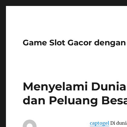
Game Slot Gacor dengan 
Menyelami Dunia 
dan Peluang Bes
captogel
Di duni