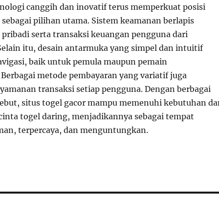
ologi canggih dan inovatif terus memperkuat posisi
r sebagai pilihan utama. Sistem keamanan berlapis
 pribadi serta transaksi keuangan pengguna dari
elain itu, desain antarmuka yang simpel dan intuitif
igasi, baik untuk pemula maupun pemain
Berbagai metode pembayaran yang variatif juga
amanan transaksi setiap pengguna. Dengan berbagai
sebut, situs togel gacor mampu memenuhi kebutuhan da
cinta togel daring, menjadikannya sebagai tempat
man, terpercaya, dan menguntungkan.