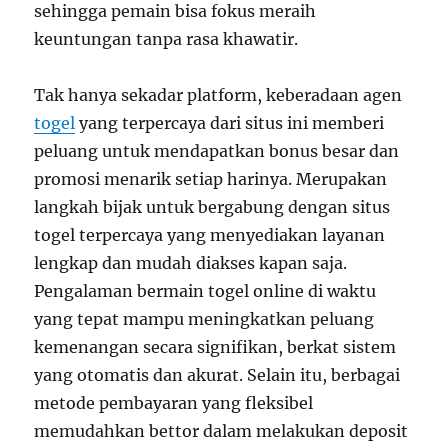
sehingga pemain bisa fokus meraih
keuntungan tanpa rasa khawatir.
Tak hanya sekadar platform, keberadaan agen
togel
yang terpercaya dari situs ini memberi
peluang untuk mendapatkan bonus besar dan
promosi menarik setiap harinya. Merupakan
langkah bijak untuk bergabung dengan situs
togel terpercaya yang menyediakan layanan
lengkap dan mudah diakses kapan saja.
Pengalaman bermain togel online di waktu
yang tepat mampu meningkatkan peluang
kemenangan secara signifikan, berkat sistem
yang otomatis dan akurat. Selain itu, berbagai
metode pembayaran yang fleksibel
memudahkan bettor dalam melakukan deposit