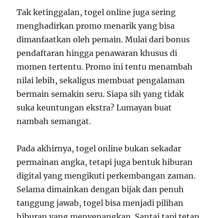
Tak ketinggalan, togel online juga sering
menghadirkan promo menarik yang bisa
dimanfaatkan oleh pemain. Mulai dari bonus
pendaftaran hingga penawaran khusus di
momen tertentu. Promo ini tentu menambah
nilai lebih, sekaligus membuat pengalaman
bermain semakin seru. Siapa sih yang tidak
suka keuntungan ekstra? Lumayan buat
nambah semangat.
Pada akhirnya, togel online bukan sekadar
permainan angka, tetapi juga bentuk hiburan
digital yang mengikuti perkembangan zaman.
Selama dimainkan dengan bijak dan penuh
tanggung jawab, togel bisa menjadi pilihan
hiburan yang menyenangkan. Santai tapi tetap