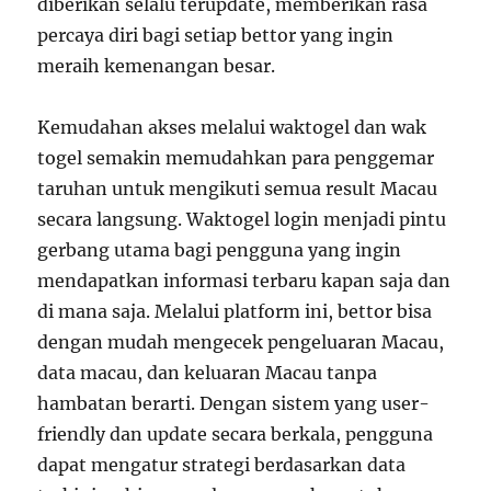
diberikan selalu terupdate, memberikan rasa
percaya diri bagi setiap bettor yang ingin
meraih kemenangan besar.
Kemudahan akses melalui waktogel dan wak
togel semakin memudahkan para penggemar
taruhan untuk mengikuti semua result Macau
secara langsung. Waktogel login menjadi pintu
gerbang utama bagi pengguna yang ingin
mendapatkan informasi terbaru kapan saja dan
di mana saja. Melalui platform ini, bettor bisa
dengan mudah mengecek pengeluaran Macau,
data macau, dan keluaran Macau tanpa
hambatan berarti. Dengan sistem yang user-
friendly dan update secara berkala, pengguna
dapat mengatur strategi berdasarkan data