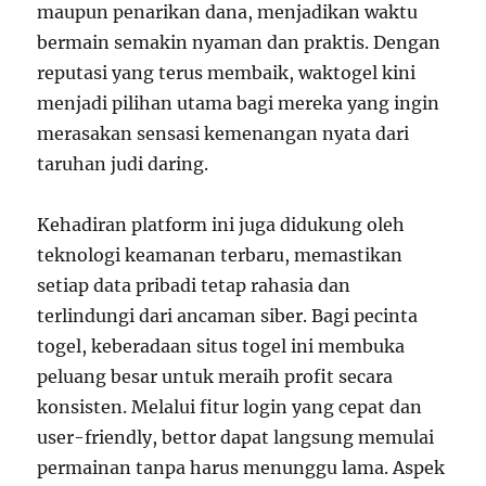
maupun penarikan dana, menjadikan waktu
bermain semakin nyaman dan praktis. Dengan
reputasi yang terus membaik, waktogel kini
menjadi pilihan utama bagi mereka yang ingin
merasakan sensasi kemenangan nyata dari
taruhan judi daring.
Kehadiran platform ini juga didukung oleh
teknologi keamanan terbaru, memastikan
setiap data pribadi tetap rahasia dan
terlindungi dari ancaman siber. Bagi pecinta
togel, keberadaan situs togel ini membuka
peluang besar untuk meraih profit secara
konsisten. Melalui fitur login yang cepat dan
user-friendly, bettor dapat langsung memulai
permainan tanpa harus menunggu lama. Aspek