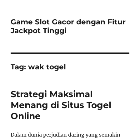
Game Slot Gacor dengan Fitur
Jackpot Tinggi
Tag:
wak togel
Strategi Maksimal
Menang di Situs Togel
Online
Dalam dunia perjudian daring yang semakin