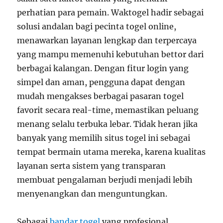
perhatian para pemain. Waktogel hadir sebagai
solusi andalan bagi pecinta togel online,
menawarkan layanan lengkap dan terpercaya
yang mampu memenuhi kebutuhan bettor dari
berbagai kalangan. Dengan fitur login yang
simpel dan aman, pengguna dapat dengan
mudah mengakses berbagai pasaran togel
favorit secara real-time, memastikan peluang
menang selalu terbuka lebar. Tidak heran jika
banyak yang memilih situs togel ini sebagai
tempat bermain utama mereka, karena kualitas
layanan serta sistem yang transparan
membuat pengalaman berjudi menjadi lebih
menyenangkan dan menguntungkan.
Sebagai
bandar togel
yang profesional,