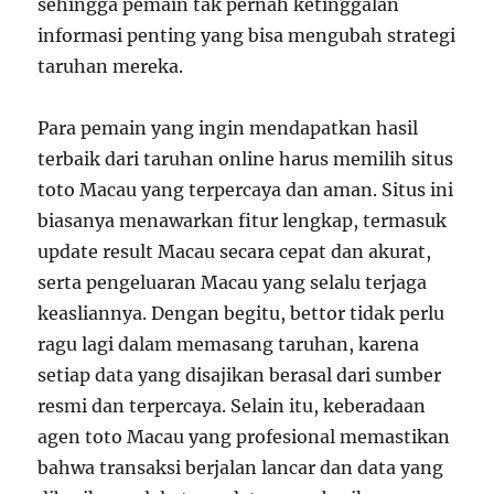
sehingga pemain tak pernah ketinggalan
informasi penting yang bisa mengubah strategi
taruhan mereka.
Para pemain yang ingin mendapatkan hasil
terbaik dari taruhan online harus memilih situs
toto Macau yang terpercaya dan aman. Situs ini
biasanya menawarkan fitur lengkap, termasuk
update result Macau secara cepat dan akurat,
serta pengeluaran Macau yang selalu terjaga
keasliannya. Dengan begitu, bettor tidak perlu
ragu lagi dalam memasang taruhan, karena
setiap data yang disajikan berasal dari sumber
resmi dan terpercaya. Selain itu, keberadaan
agen toto Macau yang profesional memastikan
bahwa transaksi berjalan lancar dan data yang