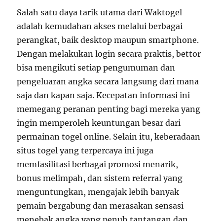
Salah satu daya tarik utama dari Waktogel
adalah kemudahan akses melalui berbagai
perangkat, baik desktop maupun smartphone.
Dengan melakukan login secara praktis, bettor
bisa mengikuti setiap pengumuman dan
pengeluaran angka secara langsung dari mana
saja dan kapan saja. Kecepatan informasi ini
memegang peranan penting bagi mereka yang
ingin memperoleh keuntungan besar dari
permainan togel online. Selain itu, keberadaan
situs togel yang terpercaya ini juga
memfasilitasi berbagai promosi menarik,
bonus melimpah, dan sistem referral yang
menguntungkan, mengajak lebih banyak
pemain bergabung dan merasakan sensasi
menebak angka yang penuh tantangan dan