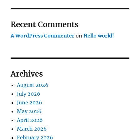
Recent Comments
A WordPress Commenter
on
Hello world!
Archives
August 2026
July 2026
June 2026
May 2026
April 2026
March 2026
February 2026