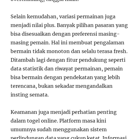
Selain kemudahan, variasi permainan juga
menjadi nilai plus. Banyak pilihan pasaran yang
bisa disesuaikan dengan preferensi masing-
masing pemain. Hal ini membuat pengalaman
bermain tidak monoton dan selalu terasa fresh.
Ditambah lagi dengan fitur pendukung seperti
data statistik dan riwayat permainan, pemain
bisa bermain dengan pendekatan yang lebih
terencana, bukan sekadar mengandalkan
insting semata.
Keamanan juga menjadi perhatian penting
dalam togel online. Platform masa kini
umumnya sudah menggunakan sistem
perlindungan data yang cukup ketat. Informasi