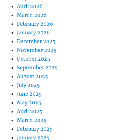
April 2026
March 2026
February 2026
January 2026
December 2025
November 2025
October 2025
September 2025
August 2025
July 2025
June 2025
May 2025
April 2025
March 2025
February 2025
January 2025