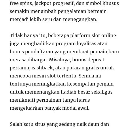
free spins, jackpot progresif, dan simbol khusus
semakin menambah pengalaman bermain
menjadi lebih seru dan menegangkan.
Tidak hanya itu, beberapa platform slot online
juga menghadirkan program loyalitas atau
bonus pendaftaran yang membuat pemain baru
merasa dihargai. Misalnya, bonus deposit
pertama, cashback, atau putaran gratis untuk
mencoba mesin slot tertentu. Semua ini
tentunya meningkatkan kesempatan pemain
untuk memenangkan hadiah besar sekaligus
menikmati permainan tanpa harus
mengeluarkan banyak modal awal.
Salah satu situs yang sedang naik daun dan