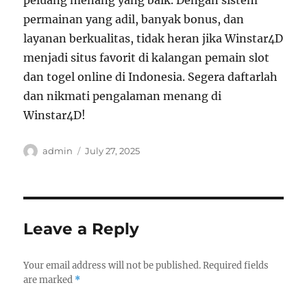
peluang menang yang baik. Dengan sistem
permainan yang adil, banyak bonus, dan
layanan berkualitas, tidak heran jika Winstar4D
menjadi situs favorit di kalangan pemain slot
dan togel online di Indonesia. Segera daftarlah
dan nikmati pengalaman menang di
Winstar4D!
Author
Posted
admin
July 27, 2025
on
Leave a Reply
Your email address will not be published.
Required fields
are marked
*