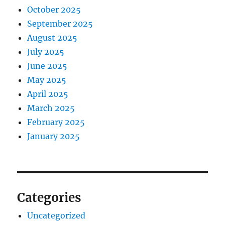
October 2025
September 2025
August 2025
July 2025
June 2025
May 2025
April 2025
March 2025
February 2025
January 2025
Categories
Uncategorized