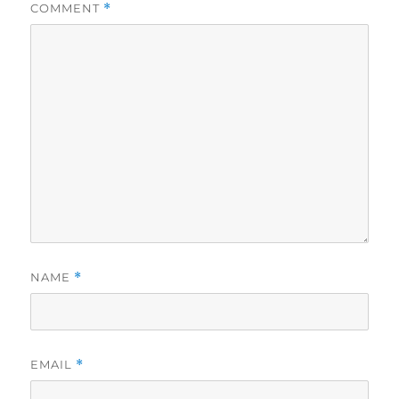
COMMENT
*
NAME
*
EMAIL
*