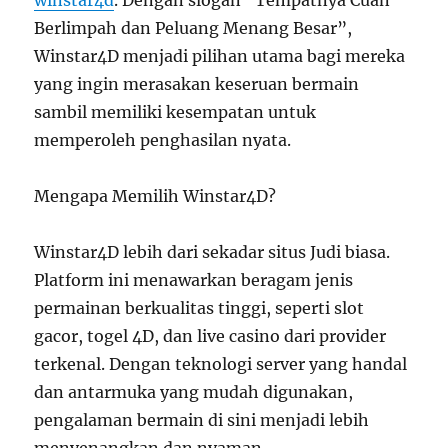
winstar4d
. Dengan slogan “Tempatnya Cuan
Berlimpah dan Peluang Menang Besar”,
Winstar4D menjadi pilihan utama bagi mereka
yang ingin merasakan keseruan bermain
sambil memiliki kesempatan untuk
memperoleh penghasilan nyata.
Mengapa Memilih Winstar4D?
Winstar4D lebih dari sekadar situs Judi biasa.
Platform ini menawarkan beragam jenis
permainan berkualitas tinggi, seperti slot
gacor, togel 4D, dan live casino dari provider
terkenal. Dengan teknologi server yang handal
dan antarmuka yang mudah digunakan,
pengalaman bermain di sini menjadi lebih