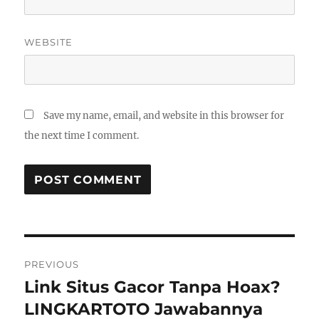
WEBSITE
Save my name, email, and website in this browser for
the next time I comment.
Post
PREVIOUS
navigation
Link Situs Gacor Tanpa Hoax?
Previous
post:
LINGKARTOTO Jawabannya