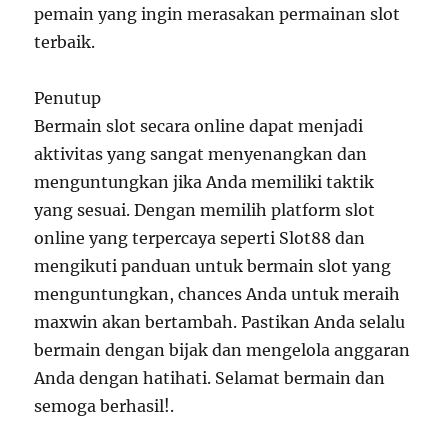
pemain yang ingin merasakan permainan slot
terbaik.
Penutup
Bermain slot secara online dapat menjadi
aktivitas yang sangat menyenangkan dan
menguntungkan jika Anda memiliki taktik
yang sesuai. Dengan memilih platform slot
online yang terpercaya seperti Slot88 dan
mengikuti panduan untuk bermain slot yang
menguntungkan, chances Anda untuk meraih
maxwin akan bertambah. Pastikan Anda selalu
bermain dengan bijak dan mengelola anggaran
Anda dengan hatihati. Selamat bermain dan
semoga berhasil!.