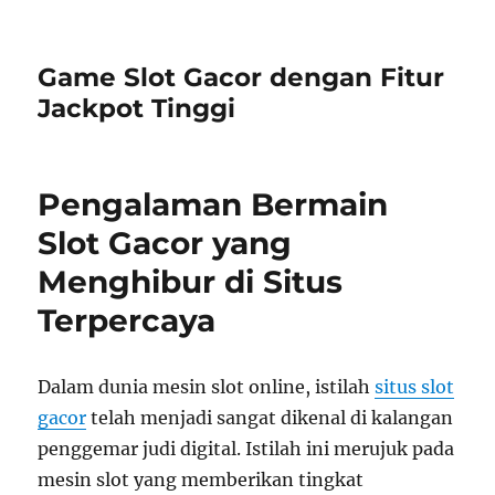
Game Slot Gacor dengan Fitur
Jackpot Tinggi
Pengalaman Bermain
Slot Gacor yang
Menghibur di Situs
Terpercaya
Dalam dunia mesin slot online, istilah
situs slot
gacor
telah menjadi sangat dikenal di kalangan
penggemar judi digital. Istilah ini merujuk pada
mesin slot yang memberikan tingkat