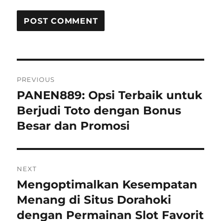
Post
PREVIOUS
navigation
PANEN889: Opsi Terbaik untuk
Previous
post:
Berjudi Toto dengan Bonus
Besar dan Promosi
NEXT
Mengoptimalkan Kesempatan
Next
post:
Menang di Situs Dorahoki
dengan Permainan Slot Favorit