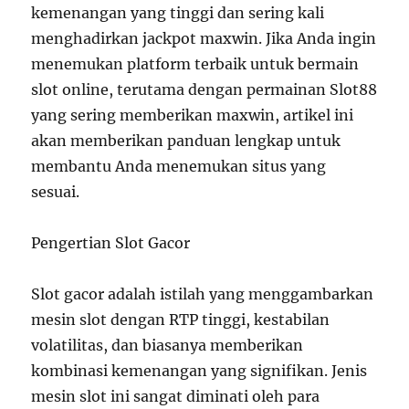
kemenangan yang tinggi dan sering kali
menghadirkan jackpot maxwin. Jika Anda ingin
menemukan platform terbaik untuk bermain
slot online, terutama dengan permainan Slot88
yang sering memberikan maxwin, artikel ini
akan memberikan panduan lengkap untuk
membantu Anda menemukan situs yang
sesuai.
Pengertian Slot Gacor
Slot gacor adalah istilah yang menggambarkan
mesin slot dengan RTP tinggi, kestabilan
volatilitas, dan biasanya memberikan
kombinasi kemenangan yang signifikan. Jenis
mesin slot ini sangat diminati oleh para