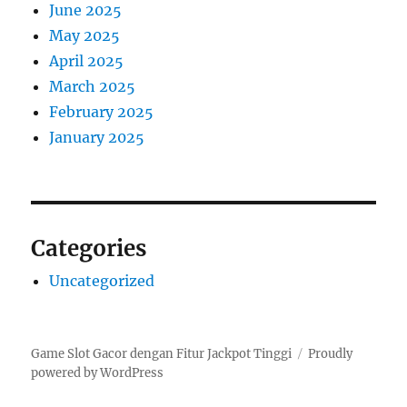
June 2025
May 2025
April 2025
March 2025
February 2025
January 2025
Categories
Uncategorized
Game Slot Gacor dengan Fitur Jackpot Tinggi
Proudly
powered by WordPress