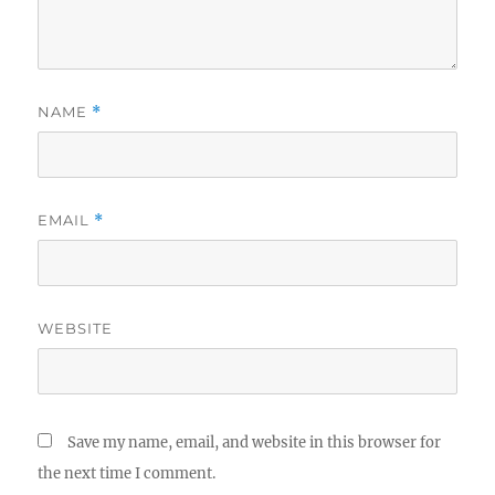
NAME
*
EMAIL
*
WEBSITE
Save my name, email, and website in this browser for
the next time I comment.