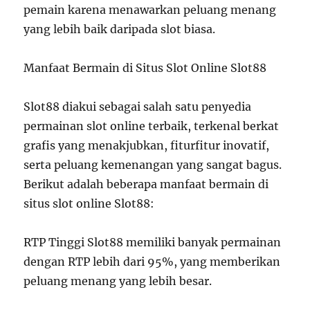
pemain karena menawarkan peluang menang
yang lebih baik daripada slot biasa.
Manfaat Bermain di Situs Slot Online Slot88
Slot88 diakui sebagai salah satu penyedia
permainan slot online terbaik, terkenal berkat
grafis yang menakjubkan, fiturfitur inovatif,
serta peluang kemenangan yang sangat bagus.
Berikut adalah beberapa manfaat bermain di
situs slot online Slot88:
RTP Tinggi Slot88 memiliki banyak permainan
dengan RTP lebih dari 95%, yang memberikan
peluang menang yang lebih besar.