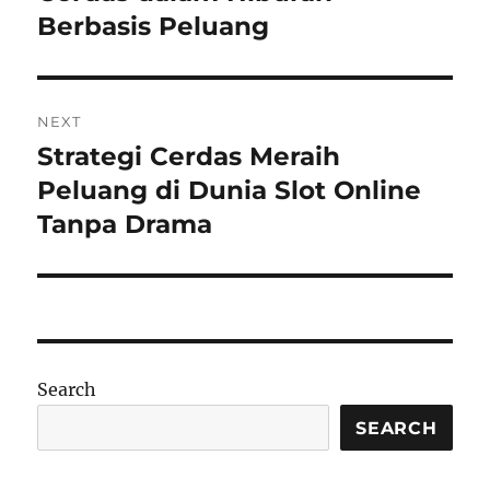
Berbasis Peluang
NEXT
Strategi Cerdas Meraih
Next
post:
Peluang di Dunia Slot Online
Tanpa Drama
Search
SEARCH