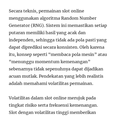
Secara teknis, permainan slot online
menggunakan algoritma Random Number
Generator (RNG). Sistem ini memastikan setiap
putaran memiliki hasil yang acak dan
independen, sehingga tidak ada pola pasti yang
dapat diprediksi secara konsisten. Oleh karena
itu, konsep seperti “membaca pola mesin” atau
“menunggu momentum kemenangan”
sebenarnya tidak sepenuhnya dapat dijadikan
acuan mutlak. Pendekatan yang lebih realistis
adalah memahami volatilitas permainan.
Volatilitas dalam slot online merujuk pada
tingkat risiko serta frekuensi kemenangan.
Slot dengan volatilitas tinggi memberikan