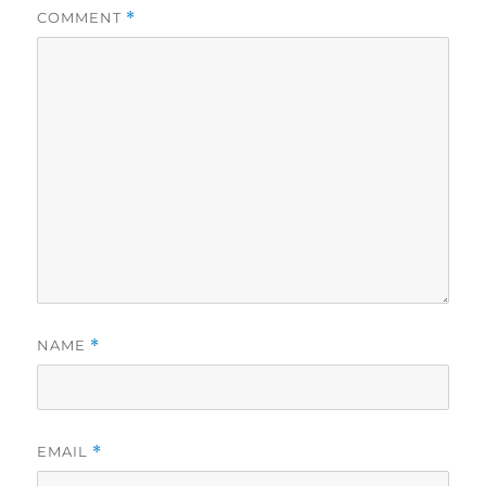
COMMENT
*
NAME
*
EMAIL
*