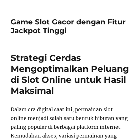
Game Slot Gacor dengan Fitur
Jackpot Tinggi
Strategi Cerdas
Mengoptimalkan Peluang
di Slot Online untuk Hasil
Maksimal
Dalam era digital saat ini, permainan slot
online menjadi salah satu bentuk hiburan yang
paling populer di berbagai platform internet.
Kemudahan akses, variasi permainan yang