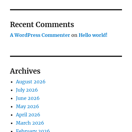
Recent Comments
A WordPress Commenter
on
Hello world!
Archives
August 2026
July 2026
June 2026
May 2026
April 2026
March 2026
February 2026