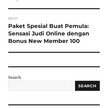
NEXT
Paket Spesial Buat Pemula:
Next
post:
Sensasi Judi Online dengan
Bonus New Member 100
Search
SEARCH