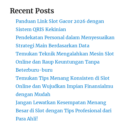
Recent Posts
Panduan Link Slot Gacor 2026 dengan
Sistem QRIS Kekinian
Pendekatan Personal dalam Menyesuaikan
Strategi Main Berdasarkan Data
Temukan Teknik Mengalahkan Mesin Slot
Online dan Raup Keuntungan Tanpa
Beterburu-buru
Temukan Tips Menang Konsisten di Slot
Online dan Wujudkan Impian Finansialmu
dengan Mudah
Jangan Lewatkan Kesempatan Menang
Besar di Slot dengan Tips Profesional dari
Para Ahli!