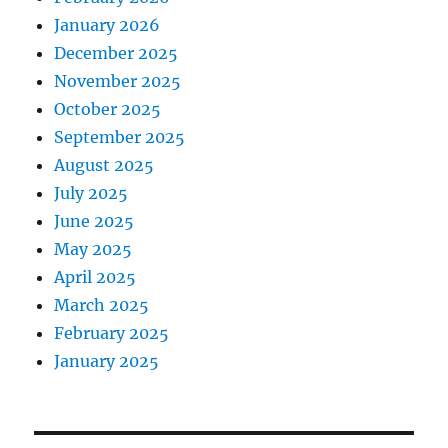
January 2026
December 2025
November 2025
October 2025
September 2025
August 2025
July 2025
June 2025
May 2025
April 2025
March 2025
February 2025
January 2025