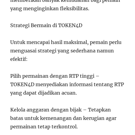
memberikan banyak kemudahan bagi pemain
yang menginginkan fleksibilitas.
Strategi Bermain di TOKEN4D
Untuk mencapai hasil maksimal, pemain perlu
menguasai strategi yang sederhana namun
efektif:
Pilih permainan dengan RTP tinggi –
TOKEN4D menyediakan informasi tentang RTP
yang dapat dijadikan acuan.
Kelola anggaran dengan bijak – Tetapkan
batas untuk kemenangan dan kerugian agar
permainan tetap terkontrol.