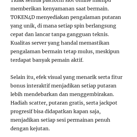
Tidak semua platform slot online mampu
memberikan kenyamanan saat bermain.
TOKEN4D menyediakan pengalaman putaran
yang unik, di mana setiap spin berlangsung
cepat dan lancar tanpa gangguan teknis.
Kualitas server yang handal memastikan
pengalaman bermain tetap mulus, meskipun
terdapat banyak pemain aktif.
Selain itu, efek visual yang menarik serta fitur
bonus interaktif menjadikan setiap putaran
lebih mendebarkan dan menggembirakan.
Hadiah scatter, putaran gratis, serta jackpot
progresif bisa didapatkan kapan saja,
menjadikan setiap sesi permainan penuh
dengan kejutan.