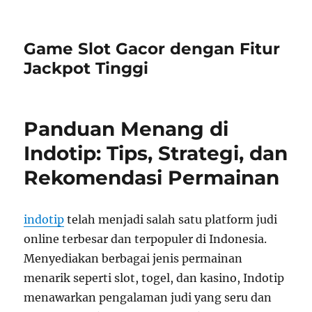
Game Slot Gacor dengan Fitur
Jackpot Tinggi
Panduan Menang di
Indotip: Tips, Strategi, dan
Rekomendasi Permainan
indotip
telah menjadi salah satu platform judi
online terbesar dan terpopuler di Indonesia.
Menyediakan berbagai jenis permainan
menarik seperti slot, togel, dan kasino, Indotip
menawarkan pengalaman judi yang seru dan