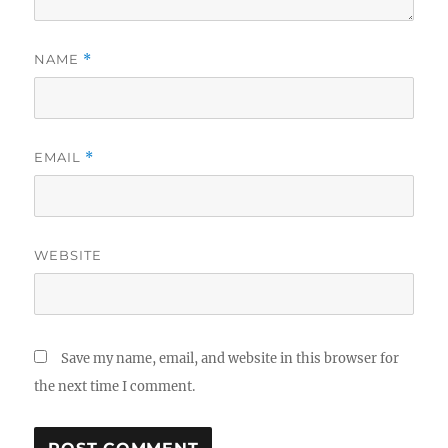
NAME
*
EMAIL
*
WEBSITE
Save my name, email, and website in this browser for
the next time I comment.