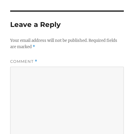
Leave a Reply
Your email address will not be published.
Required fields
are marked
*
COMMENT
*