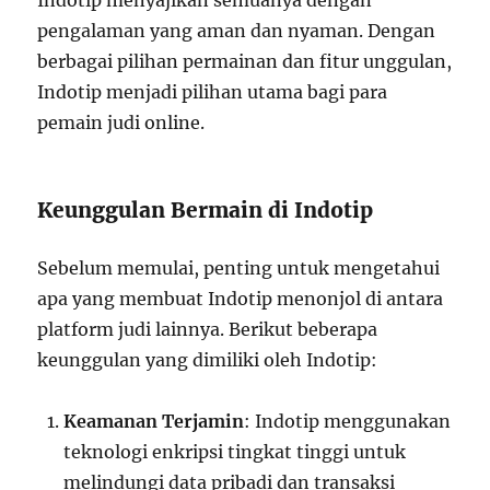
Indotip menyajikan semuanya dengan
pengalaman yang aman dan nyaman. Dengan
berbagai pilihan permainan dan fitur unggulan,
Indotip menjadi pilihan utama bagi para
pemain judi online.
Keunggulan Bermain di Indotip
Sebelum memulai, penting untuk mengetahui
apa yang membuat Indotip menonjol di antara
platform judi lainnya. Berikut beberapa
keunggulan yang dimiliki oleh Indotip:
Keamanan Terjamin
: Indotip menggunakan
teknologi enkripsi tingkat tinggi untuk
melindungi data pribadi dan transaksi