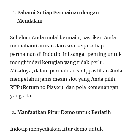
Pahami Setiap Permainan dengan
Mendalam
Sebelum Anda mulai bermain, pastikan Anda
memahami aturan dan cara kerja setiap
permainan di Indotip. Ini sangat penting untuk
menghindari kerugian yang tidak perlu.
Misalnya, dalam permainan slot, pastikan Anda
mengetahui jenis mesin slot yang Anda pilih,
RTP (Return to Player), dan pola kemenangan
yang ada.
Manfaatkan Fitur Demo untuk Berlatih
Indotip menyediakan fitur demo untuk