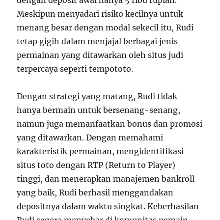
dengan deposit awal hanya 5 ribu rupiah.
Meskipun menyadari risiko kecilnya untuk
menang besar dengan modal sekecil itu, Rudi
tetap gigih dalam menjajal berbagai jenis
permainan yang ditawarkan oleh situs judi
terpercaya seperti tempototo.
Dengan strategi yang matang, Rudi tidak
hanya bermain untuk bersenang-senang,
namun juga memanfaatkan bonus dan promosi
yang ditawarkan. Dengan memahami
karakteristik permainan, mengidentifikasi
situs toto dengan RTP (Return to Player)
tinggi, dan menerapkan manajemen bankroll
yang baik, Rudi berhasil menggandakan
depositnya dalam waktu singkat. Keberhasilan