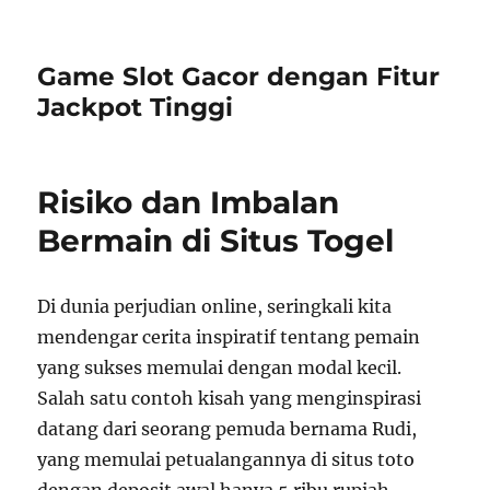
Game Slot Gacor dengan Fitur
Jackpot Tinggi
Risiko dan Imbalan
Bermain di Situs Togel
Di dunia perjudian online, seringkali kita
mendengar cerita inspiratif tentang pemain
yang sukses memulai dengan modal kecil.
Salah satu contoh kisah yang menginspirasi
datang dari seorang pemuda bernama Rudi,
yang memulai petualangannya di situs toto