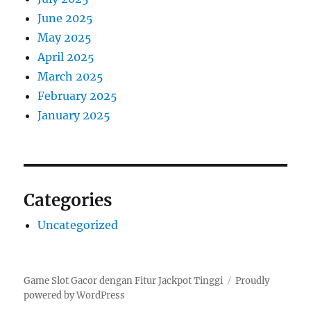
June 2025
May 2025
April 2025
March 2025
February 2025
January 2025
Categories
Uncategorized
Game Slot Gacor dengan Fitur Jackpot Tinggi
Proudly
powered by WordPress