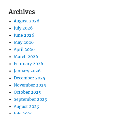
Archives
August 2026
July 2026
June 2026
May 2026
April 2026
March 2026
February 2026
January 2026
December 2025
November 2025
October 2025
September 2025
August 2025
July 2025