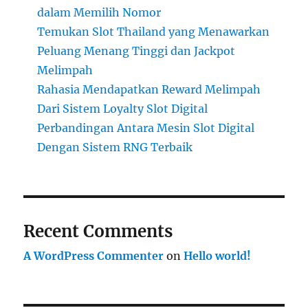
dalam Memilih Nomor
Temukan Slot Thailand yang Menawarkan
Peluang Menang Tinggi dan Jackpot
Melimpah
Rahasia Mendapatkan Reward Melimpah
Dari Sistem Loyalty Slot Digital
Perbandingan Antara Mesin Slot Digital
Dengan Sistem RNG Terbaik
Recent Comments
A WordPress Commenter
on
Hello world!