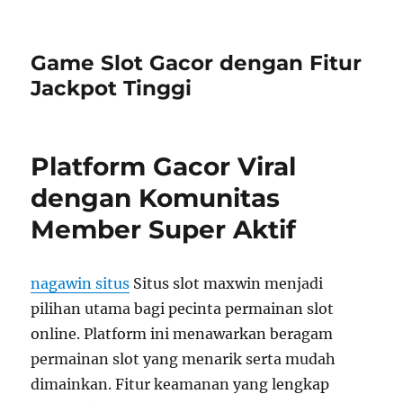
Game Slot Gacor dengan Fitur
Jackpot Tinggi
Platform Gacor Viral
dengan Komunitas
Member Super Aktif
nagawin situs
Situs slot maxwin menjadi
pilihan utama bagi pecinta permainan slot
online. Platform ini menawarkan beragam
permainan slot yang menarik serta mudah
dimainkan. Fitur keamanan yang lengkap