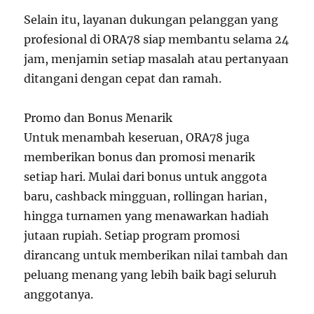
Selain itu, layanan dukungan pelanggan yang
profesional di ORA78 siap membantu selama 24
jam, menjamin setiap masalah atau pertanyaan
ditangani dengan cepat dan ramah.
Promo dan Bonus Menarik
Untuk menambah keseruan, ORA78 juga
memberikan bonus dan promosi menarik
setiap hari. Mulai dari bonus untuk anggota
baru, cashback mingguan, rollingan harian,
hingga turnamen yang menawarkan hadiah
jutaan rupiah. Setiap program promosi
dirancang untuk memberikan nilai tambah dan
peluang menang yang lebih baik bagi seluruh
anggotanya.