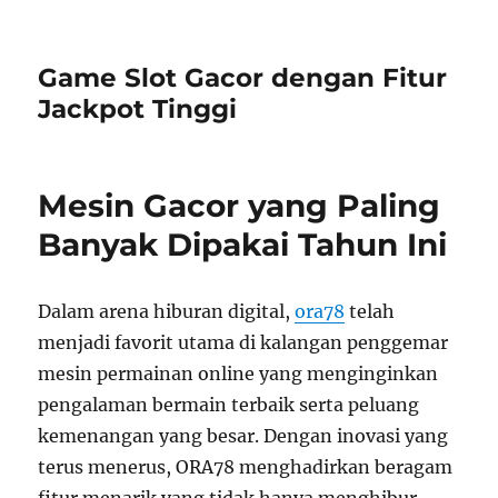
Game Slot Gacor dengan Fitur
Jackpot Tinggi
Mesin Gacor yang Paling
Banyak Dipakai Tahun Ini
Dalam arena hiburan digital,
ora78
telah
menjadi favorit utama di kalangan penggemar
mesin permainan online yang menginginkan
pengalaman bermain terbaik serta peluang
kemenangan yang besar. Dengan inovasi yang
terus menerus, ORA78 menghadirkan beragam