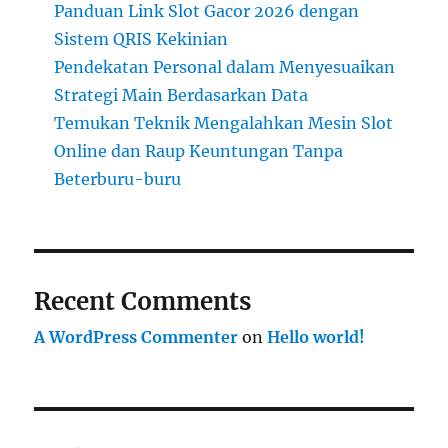
Panduan Link Slot Gacor 2026 dengan
Sistem QRIS Kekinian
Pendekatan Personal dalam Menyesuaikan
Strategi Main Berdasarkan Data
Temukan Teknik Mengalahkan Mesin Slot
Online dan Raup Keuntungan Tanpa
Beterburu-buru
Recent Comments
A WordPress Commenter
on
Hello world!