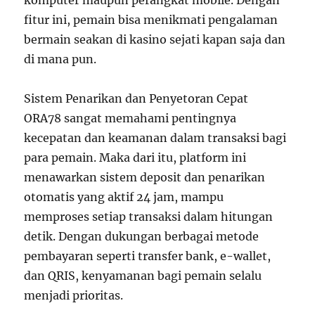
komputer maupun perangkat mobile. Dengan
fitur ini, pemain bisa menikmati pengalaman
bermain seakan di kasino sejati kapan saja dan
di mana pun.
Sistem Penarikan dan Penyetoran Cepat
ORA78 sangat memahami pentingnya
kecepatan dan keamanan dalam transaksi bagi
para pemain. Maka dari itu, platform ini
menawarkan sistem deposit dan penarikan
otomatis yang aktif 24 jam, mampu
memproses setiap transaksi dalam hitungan
detik. Dengan dukungan berbagai metode
pembayaran seperti transfer bank, e-wallet,
dan QRIS, kenyamanan bagi pemain selalu
menjadi prioritas.