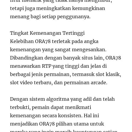
fitur menarik yang tidak hanya menghibur,
tetapi juga meningkatkan kemungkinan
menang bagi setiap penggunanya.
Tingkat Kemenangan Tertinggi
Kelebihan ORA78 terletak pada angka
kemenangan yang sangat mengesankan.
Dibandingkan dengan banyak situs lain, ORA78
menawarkan RTP yang tinggi dan jelas di
berbagai jenis permainan, termasuk slot klasik,
slot video terbaru, dan permainan arcade.
Dengan sistem algoritma yang adil dan telah
terbukti, pemain dapat menikmati
kemenangan secara konsisten. Hal ini
menjadikan ORA78 pilihan utama untuk