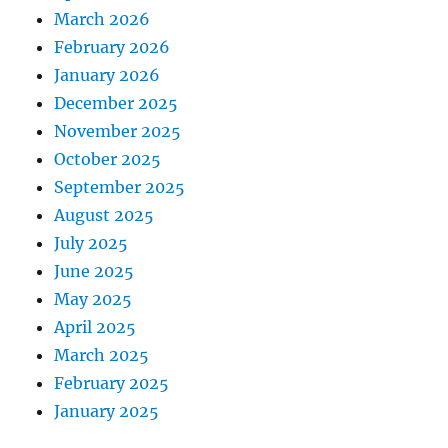
March 2026
February 2026
January 2026
December 2025
November 2025
October 2025
September 2025
August 2025
July 2025
June 2025
May 2025
April 2025
March 2025
February 2025
January 2025