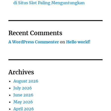
di Situs Slot Paling Menguntungkan
Recent Comments
A WordPress Commenter
on
Hello world!
Archives
August 2026
July 2026
June 2026
May 2026
April 2026