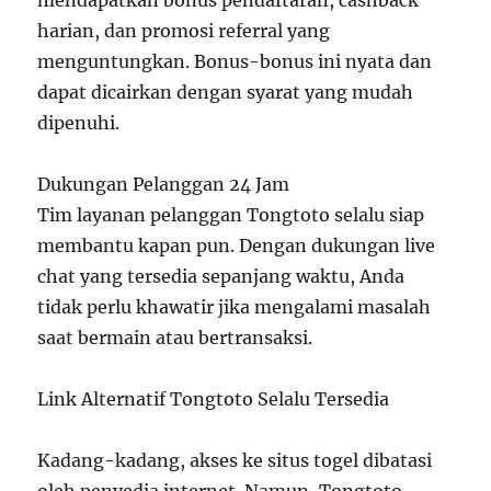
mendapatkan bonus pendaftaran, cashback
harian, dan promosi referral yang
menguntungkan. Bonus-bonus ini nyata dan
dapat dicairkan dengan syarat yang mudah
dipenuhi.
Dukungan Pelanggan 24 Jam
Tim layanan pelanggan Tongtoto selalu siap
membantu kapan pun. Dengan dukungan live
chat yang tersedia sepanjang waktu, Anda
tidak perlu khawatir jika mengalami masalah
saat bermain atau bertransaksi.
Link Alternatif Tongtoto Selalu Tersedia
Kadang-kadang, akses ke situs togel dibatasi