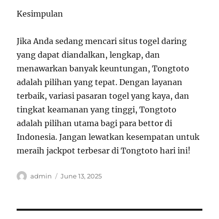
Kesimpulan
Jika Anda sedang mencari situs togel daring
yang dapat diandalkan, lengkap, dan
menawarkan banyak keuntungan, Tongtoto
adalah pilihan yang tepat. Dengan layanan
terbaik, variasi pasaran togel yang kaya, dan
tingkat keamanan yang tinggi, Tongtoto
adalah pilihan utama bagi para bettor di
Indonesia. Jangan lewatkan kesempatan untuk
meraih jackpot terbesar di Tongtoto hari ini!
Author
Posted
admin
June 13, 2025
on