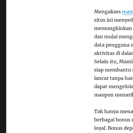
Banyak
Member
Mengakses
mam
Aktif
situs ini menye
memungkinkan p
dan mulai menge
data pengguna m
aktivitas di dal
Selain itu, Mam
siap membantu 
lancar tanpa ha
dapat mengelol
maupun menarik
Tak hanya mena
berbagai bonus 
loyal. Bonus dep