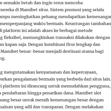
 semakin betah dan ingin terus mencoba
ereka di Mamibet situs. Sistem promosi yang selalu
 mampu meningkatkan peluang mendapatkan kemenanga
us memperpanjang waktu bermain. Keuntungan tambaha
i platform ini adalah akses ke berbagai metode
 fleksibel, memungkinkan transaksi dilakukan dengan
 kapan saja. Dengan kombinasi fitur lengkap dan
, Mamibet benar-benar menjadi destinasi utama bagi
ng.
ng mengutamakan kenyamanan dan kepercayaan,
kan pengalaman bermain yang berbeda dari situs lain
di platform ini dirancang untuk memudahkan pengguna,
es pendaftaran hingga penarikan dana. Mamibet slot
uang besar untuk meraih kemenangan besar dengan
ainan yang adil dan transparan. Dengan melakukan