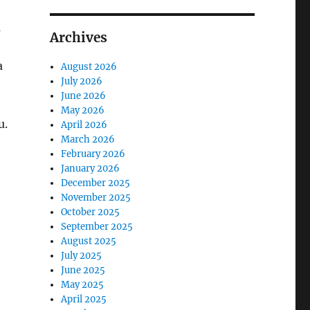
a
Archives
a
August 2026
July 2026
June 2026
May 2026
u.
April 2026
March 2026
February 2026
January 2026
December 2025
November 2025
October 2025
September 2025
August 2025
July 2025
June 2025
May 2025
April 2025