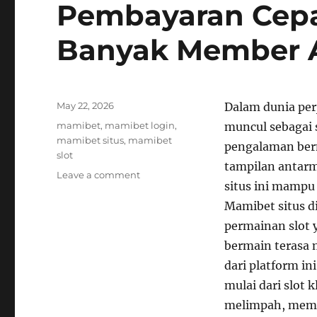
Pembayaran Cepa
Banyak Member A
Posted
May 22, 2026
Dalam dunia per
on
Tags
mamibet
,
mamibet login
,
muncul sebagai 
mamibet situs
,
mamibet
pengalaman ber
slot
tampilan antar
on
Leave a comment
situs ini mampu
Slot
Online
Mamibet situs d
Populer
permainan slot y
dengan
bermain terasa
Sistem
Pembayaran
dari platform i
Cepat
mulai dari slot 
yang
melimpah, memas
Disukai