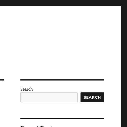
Search
SEARCH