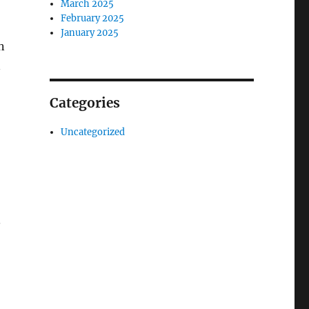
March 2025
February 2025
January 2025
n
n
Categories
Uncategorized
.