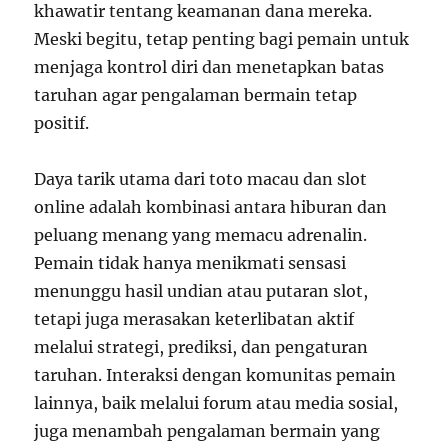
khawatir tentang keamanan dana mereka.
Meski begitu, tetap penting bagi pemain untuk
menjaga kontrol diri dan menetapkan batas
taruhan agar pengalaman bermain tetap
positif.
Daya tarik utama dari toto macau dan slot
online adalah kombinasi antara hiburan dan
peluang menang yang memacu adrenalin.
Pemain tidak hanya menikmati sensasi
menunggu hasil undian atau putaran slot,
tetapi juga merasakan keterlibatan aktif
melalui strategi, prediksi, dan pengaturan
taruhan. Interaksi dengan komunitas pemain
lainnya, baik melalui forum atau media sosial,
juga menambah pengalaman bermain yang