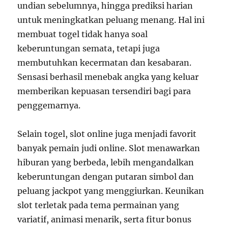
undian sebelumnya, hingga prediksi harian
untuk meningkatkan peluang menang. Hal ini
membuat togel tidak hanya soal
keberuntungan semata, tetapi juga
membutuhkan kecermatan dan kesabaran.
Sensasi berhasil menebak angka yang keluar
memberikan kepuasan tersendiri bagi para
penggemarnya.
Selain togel, slot online juga menjadi favorit
banyak pemain judi online. Slot menawarkan
hiburan yang berbeda, lebih mengandalkan
keberuntungan dengan putaran simbol dan
peluang jackpot yang menggiurkan. Keunikan
slot terletak pada tema permainan yang
variatif, animasi menarik, serta fitur bonus