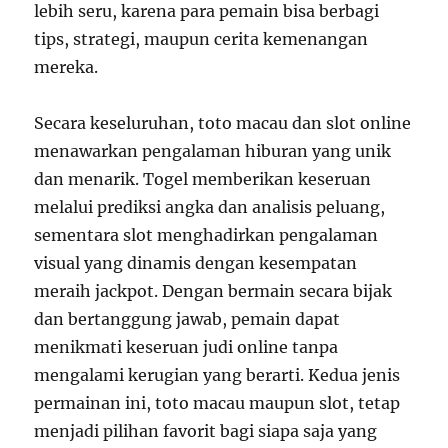
lebih seru, karena para pemain bisa berbagi
tips, strategi, maupun cerita kemenangan
mereka.
Secara keseluruhan, toto macau dan slot online
menawarkan pengalaman hiburan yang unik
dan menarik. Togel memberikan keseruan
melalui prediksi angka dan analisis peluang,
sementara slot menghadirkan pengalaman
visual yang dinamis dengan kesempatan
meraih jackpot. Dengan bermain secara bijak
dan bertanggung jawab, pemain dapat
menikmati keseruan judi online tanpa
mengalami kerugian yang berarti. Kedua jenis
permainan ini, toto macau maupun slot, tetap
menjadi pilihan favorit bagi siapa saja yang