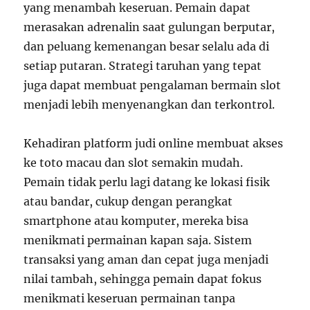
yang menambah keseruan. Pemain dapat
merasakan adrenalin saat gulungan berputar,
dan peluang kemenangan besar selalu ada di
setiap putaran. Strategi taruhan yang tepat
juga dapat membuat pengalaman bermain slot
menjadi lebih menyenangkan dan terkontrol.
Kehadiran platform judi online membuat akses
ke toto macau dan slot semakin mudah.
Pemain tidak perlu lagi datang ke lokasi fisik
atau bandar, cukup dengan perangkat
smartphone atau komputer, mereka bisa
menikmati permainan kapan saja. Sistem
transaksi yang aman dan cepat juga menjadi
nilai tambah, sehingga pemain dapat fokus
menikmati keseruan permainan tanpa