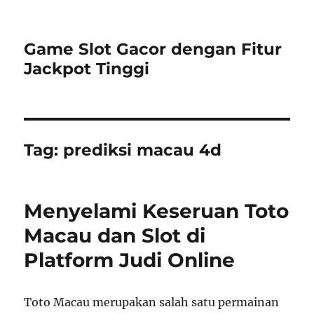
Game Slot Gacor dengan Fitur
Jackpot Tinggi
Tag:
prediksi macau 4d
Menyelami Keseruan Toto
Macau dan Slot di
Platform Judi Online
Toto Macau merupakan salah satu permainan