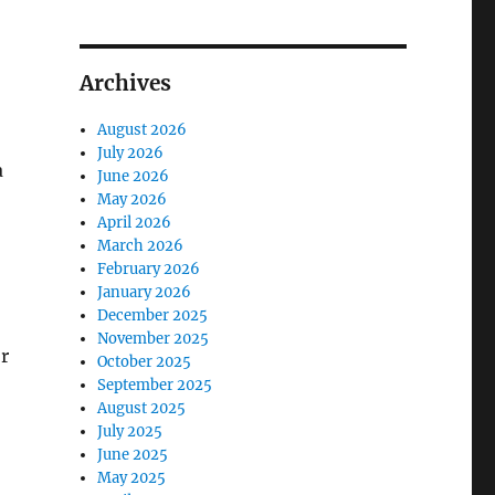
Archives
August 2026
July 2026
a
June 2026
May 2026
April 2026
March 2026
February 2026
January 2026
December 2025
November 2025
r
October 2025
September 2025
August 2025
July 2025
June 2025
May 2025