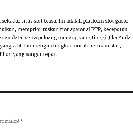
 sekadar situs slot biasa. Ini adalah platform slot gacor
dalkan, memprioritaskan transparansi RTP, kecepatan
anan data, serta peluang menang yang tinggi. Jika Anda
yang adil dan menguntungkan untuk bermain slot,
lihan yang sangat tepat.
 are marked
*