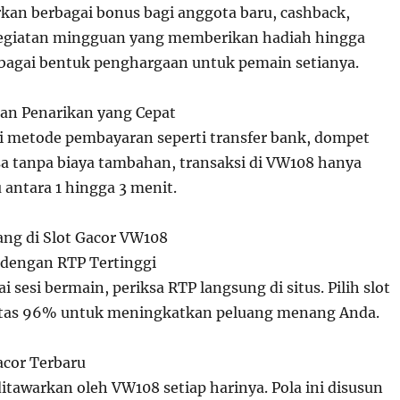
n berbagai bonus bagi anggota baru, cashback,
kegiatan mingguan yang memberikan hadiah hingga
ebagai bentuk penghargaan untuk pemain setianya.
dan Penarikan yang Cepat
 metode pembayaran seperti transfer bank, dompet
lsa tanpa biaya tambahan, transaksi di VW108 hanya
ntara 1 hingga 3 menit.
ng di Slot Gacor VW108
 dengan RTP Tertinggi
sesi bermain, periksa RTP langsung di situs. Pilih slot
atas 96% untuk meningkatkan peluang menang Anda.
cor Terbaru
ditawarkan oleh VW108 setiap harinya. Pola ini disusun