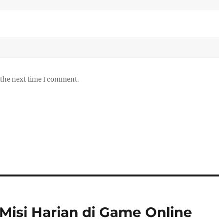
 the next time I comment.
isi Harian di Game Online