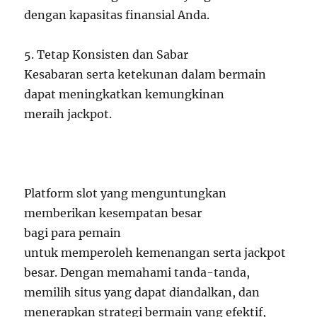
dengan kapasitas finansial Anda.
5. Tetap Konsisten dan Sabar
Kesabaran serta ketekunan dalam bermain
dapat meningkatkan kemungkinan
meraih jackpot.
Platform slot yang menguntungkan
memberikan kesempatan besar
bagi para pemain
untuk memperoleh kemenangan serta jackpot
besar. Dengan memahami tanda-tanda,
memilih situs yang dapat diandalkan, dan
menerapkan strategi bermain yang efektif,