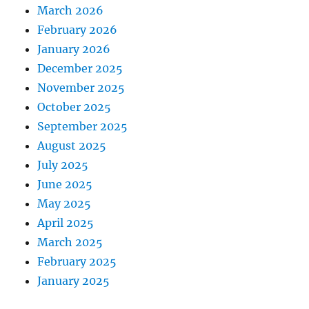
March 2026
February 2026
January 2026
December 2025
November 2025
October 2025
September 2025
August 2025
July 2025
June 2025
May 2025
April 2025
March 2025
February 2025
January 2025