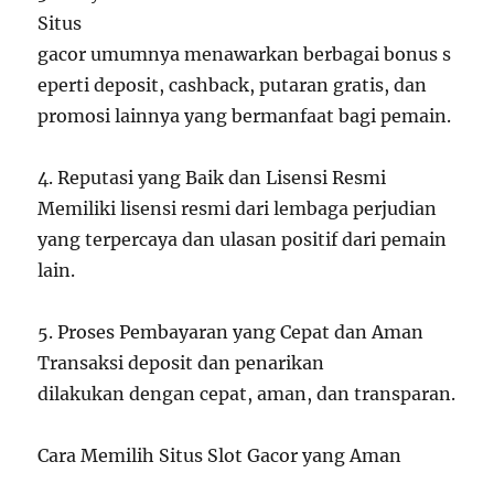
Situs
gacor umumnya menawarkan berbagai bonus s
eperti deposit, cashback, putaran gratis, dan
promosi lainnya yang bermanfaat bagi pemain.
4. Reputasi yang Baik dan Lisensi Resmi
Memiliki lisensi resmi dari lembaga perjudian
yang terpercaya dan ulasan positif dari pemain
lain.
5. Proses Pembayaran yang Cepat dan Aman
Transaksi deposit dan penarikan
dilakukan dengan cepat, aman, dan transparan.
Cara Memilih Situs Slot Gacor yang Aman