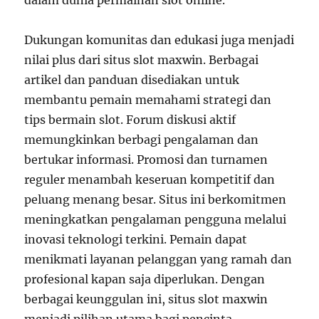
dalam dunia permainan slot online.
Dukungan komunitas dan edukasi juga menjadi
nilai plus dari situs slot maxwin. Berbagai
artikel dan panduan disediakan untuk
membantu pemain memahami strategi dan
tips bermain slot. Forum diskusi aktif
memungkinkan berbagi pengalaman dan
bertukar informasi. Promosi dan turnamen
reguler menambah keseruan kompetitif dan
peluang menang besar. Situs ini berkomitmen
meningkatkan pengalaman pengguna melalui
inovasi teknologi terkini. Pemain dapat
menikmati layanan pelanggan yang ramah dan
profesional kapan saja diperlukan. Dengan
berbagai keunggulan ini, situs slot maxwin