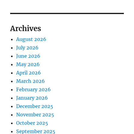
Archives
August 2026
July 2026
June 2026
May 2026
April 2026
March 2026
February 2026
January 2026
December 2025
November 2025
October 2025
September 2025