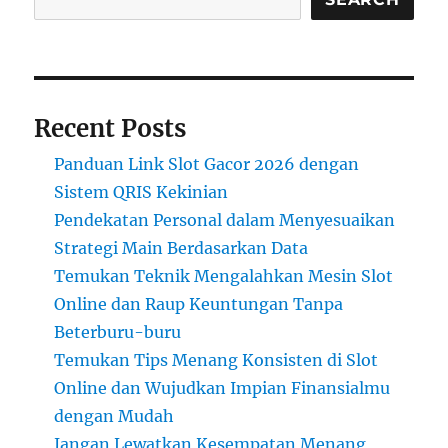
Recent Posts
Panduan Link Slot Gacor 2026 dengan
Sistem QRIS Kekinian
Pendekatan Personal dalam Menyesuaikan
Strategi Main Berdasarkan Data
Temukan Teknik Mengalahkan Mesin Slot
Online dan Raup Keuntungan Tanpa
Beterburu-buru
Temukan Tips Menang Konsisten di Slot
Online dan Wujudkan Impian Finansialmu
dengan Mudah
Jangan Lewatkan Kesempatan Menang