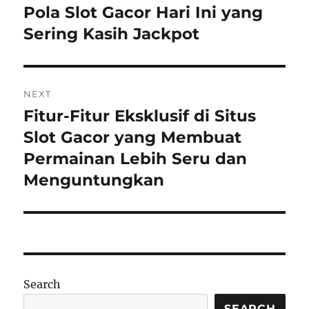
navigation
Pola Slot Gacor Hari Ini yang
Previous
post:
Sering Kasih Jackpot
NEXT
Fitur-Fitur Eksklusif di Situs
Next
post:
Slot Gacor yang Membuat
Permainan Lebih Seru dan
Menguntungkan
Search
SEARCH