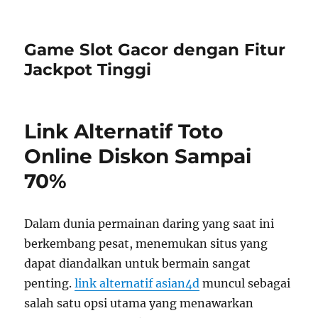
Game Slot Gacor dengan Fitur
Jackpot Tinggi
Link Alternatif Toto
Online Diskon Sampai
70%
Dalam dunia permainan daring yang saat ini
berkembang pesat, menemukan situs yang
dapat diandalkan untuk bermain sangat
penting.
link alternatif asian4d
muncul sebagai
salah satu opsi utama yang menawarkan