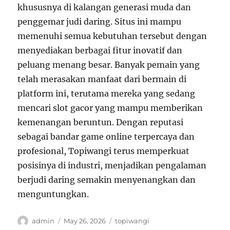
khususnya di kalangan generasi muda dan
penggemar judi daring. Situs ini mampu
memenuhi semua kebutuhan tersebut dengan
menyediakan berbagai fitur inovatif dan
peluang menang besar. Banyak pemain yang
telah merasakan manfaat dari bermain di
platform ini, terutama mereka yang sedang
mencari slot gacor yang mampu memberikan
kemenangan beruntun. Dengan reputasi
sebagai bandar game online terpercaya dan
profesional, Topiwangi terus memperkuat
posisinya di industri, menjadikan pengalaman
berjudi daring semakin menyenangkan dan
menguntungkan.
Author
Posted
Tags
admin
May 26, 2026
topiwangi