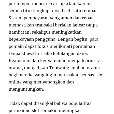
perlu repot mencari-cari opsi lain karena
semua fitur lengkap tersedia di satu tempat.
Sistem pembayaran yang aman dan cepat
memastikan transaksi berjalan lancar tanpa
hambatan, sekaligus meningkatkan
kepercayaan pengguna. Dengan begitu, para
pemain dapat fokus menikmati permainan
tanpa khawatir risiko kehilangan dana.
Keamanan dan kenyamanan menjadi prioritas
utama, menjadikan Topiwangi pilihan utama
bagi mereka yang ingin merasakan sensasi slot
online yang menyenangkan dan
menguntungkan.
Tidak dapat disangkal bahwa popularitas
permainan slot semakin meningkat,