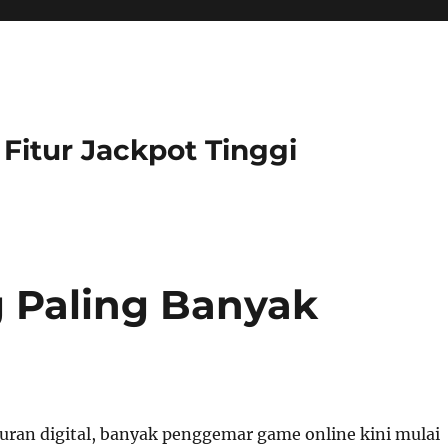
Fitur Jackpot Tinggi
 Paling Banyak
i
uran digital, banyak penggemar game online kini mulai