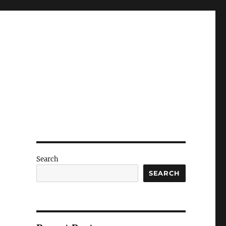
Search
SEARCH