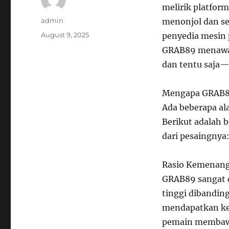
melirik platfor
Author
admin
menonjol dan s
Posted
August 9, 2025
penyedia mesin 
on
GRAB89 menawar
dan tentu saja
Mengapa GRAB89
Ada beberapa al
Berikut adalah 
dari pesaingnya
Rasio Kemenang
GRAB89 sangat d
tinggi dibanding
mendapatkan ke
pemain membawa 