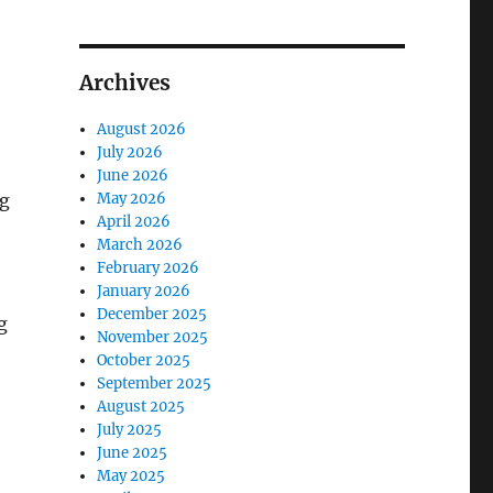
Archives
August 2026
July 2026
June 2026
ng
May 2026
April 2026
March 2026
February 2026
January 2026
December 2025
g
November 2025
October 2025
September 2025
August 2025
July 2025
June 2025
May 2025