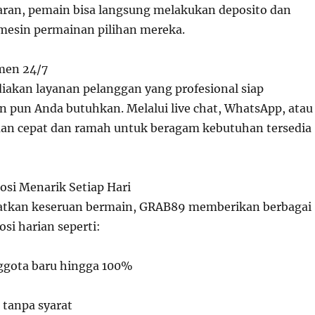
aran, pemain bisa langsung melakukan deposito dan
mesin permainan pilihan mereka.
men 24/7
kan layanan pelanggan yang profesional siap
pun Anda butuhkan. Melalui live chat, WhatsApp, atau
an cepat dan ramah untuk beragam kebutuhan tersedia
si Menarik Setiap Hari
tkan keseruan bermain, GRAB89 memberikan berbagai
si harian seperti:
ggota baru hingga 100%
 tanpa syarat