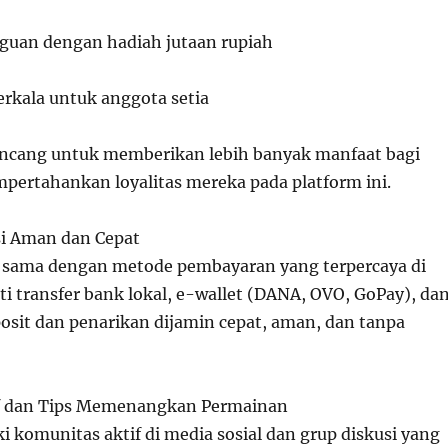
uan dengan hadiah jutaan rupiah
erkala untuk anggota setia
ancang untuk memberikan lebih banyak manfaat bagi
ertahankan loyalitas mereka pada platform ini.
si Aman dan Cepat
 sama dengan metode pembayaran yang terpercaya di
ti transfer bank lokal, e-wallet (DANA, OVO, GoPay), da
posit dan penarikan dijamin cepat, aman, dan tanpa
f dan Tips Memenangkan Permainan
 komunitas aktif di media sosial dan grup diskusi yang