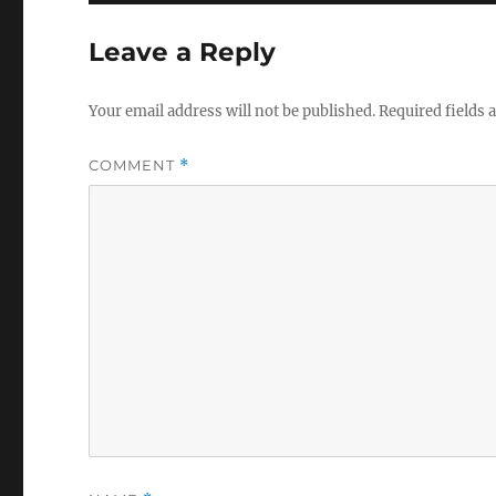
Leave a Reply
Your email address will not be published.
Required fields
COMMENT
*