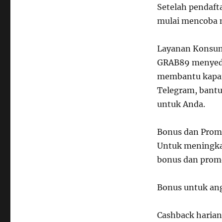
Setelah pendaft
mulai mencoba 
Layanan Konsu
GRAB89 menyedia
membantu kapan 
Telegram, bantu
untuk Anda.
Bonus dan Promo
Untuk meningka
bonus dan promo
Bonus untuk an
Cashback harian