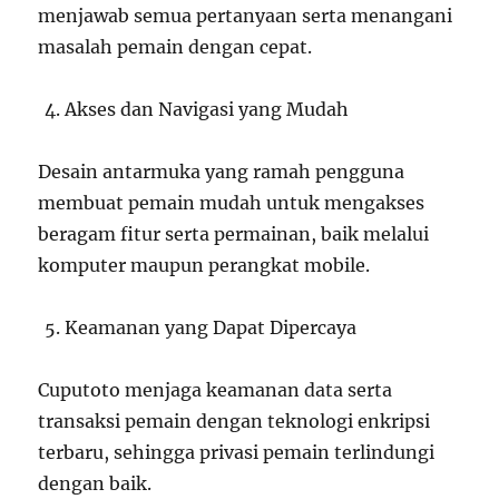
menjawab semua pertanyaan serta menangani
masalah pemain dengan cepat.
Akses dan Navigasi yang Mudah
Desain antarmuka yang ramah pengguna
membuat pemain mudah untuk mengakses
beragam fitur serta permainan, baik melalui
komputer maupun perangkat mobile.
Keamanan yang Dapat Dipercaya
Cuputoto menjaga keamanan data serta
transaksi pemain dengan teknologi enkripsi
terbaru, sehingga privasi pemain terlindungi
dengan baik.