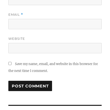
EMAIL
*
WEBSITE
Save my name, email, and website in this browser for
the next time I comment.