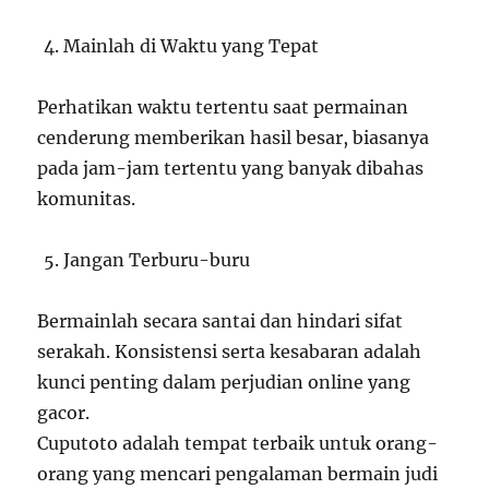
Mainlah di Waktu yang Tepat
Perhatikan waktu tertentu saat permainan
cenderung memberikan hasil besar, biasanya
pada jam-jam tertentu yang banyak dibahas
komunitas.
Jangan Terburu-buru
Bermainlah secara santai dan hindari sifat
serakah. Konsistensi serta kesabaran adalah
kunci penting dalam perjudian online yang
gacor.
Cuputoto adalah tempat terbaik untuk orang-
orang yang mencari pengalaman bermain judi