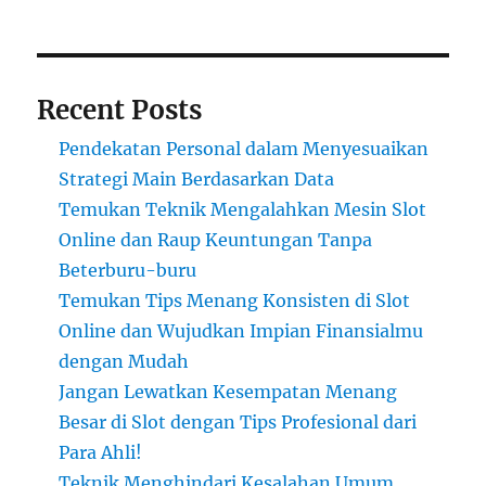
Recent Posts
Pendekatan Personal dalam Menyesuaikan
Strategi Main Berdasarkan Data
Temukan Teknik Mengalahkan Mesin Slot
Online dan Raup Keuntungan Tanpa
Beterburu-buru
Temukan Tips Menang Konsisten di Slot
Online dan Wujudkan Impian Finansialmu
dengan Mudah
Jangan Lewatkan Kesempatan Menang
Besar di Slot dengan Tips Profesional dari
Para Ahli!
Teknik Menghindari Kesalahan Umum