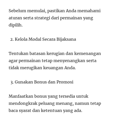
Sebelum memulai, pastikan Anda memahami
aturan serta strategi dari permainan yang
dipilih.
Kelola Modal Secara Bijaksana
Tentukan batasan kerugian dan kemenangan
agar permainan tetap menyenangkan serta
tidak merugikan keuangan Anda.
Gunakan Bonus dan Promosi
Manfaatkan bonus yang tersedia untuk
mendongkrak peluang menang, namun tetap
baca syarat dan ketentuan yang ada.