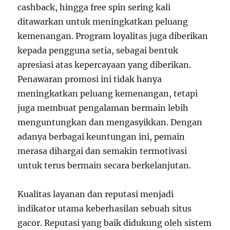
cashback, hingga free spin sering kali
ditawarkan untuk meningkatkan peluang
kemenangan. Program loyalitas juga diberikan
kepada pengguna setia, sebagai bentuk
apresiasi atas kepercayaan yang diberikan.
Penawaran promosi ini tidak hanya
meningkatkan peluang kemenangan, tetapi
juga membuat pengalaman bermain lebih
menguntungkan dan mengasyikkan. Dengan
adanya berbagai keuntungan ini, pemain
merasa dihargai dan semakin termotivasi
untuk terus bermain secara berkelanjutan.
Kualitas layanan dan reputasi menjadi
indikator utama keberhasilan sebuah situs
gacor. Reputasi yang baik didukung oleh sistem