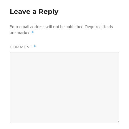
Leave a Reply
Your email address will not be published.
Required fields
are marked
*
COMMENT
*