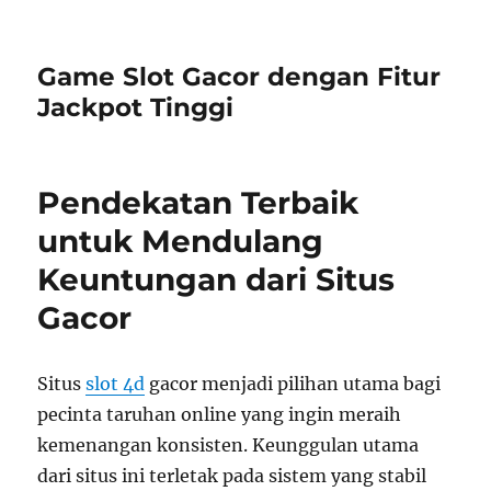
Game Slot Gacor dengan Fitur
Jackpot Tinggi
Pendekatan Terbaik
untuk Mendulang
Keuntungan dari Situs
Gacor
Situs
slot 4d
gacor menjadi pilihan utama bagi
pecinta taruhan online yang ingin meraih
kemenangan konsisten. Keunggulan utama
dari situs ini terletak pada sistem yang stabil