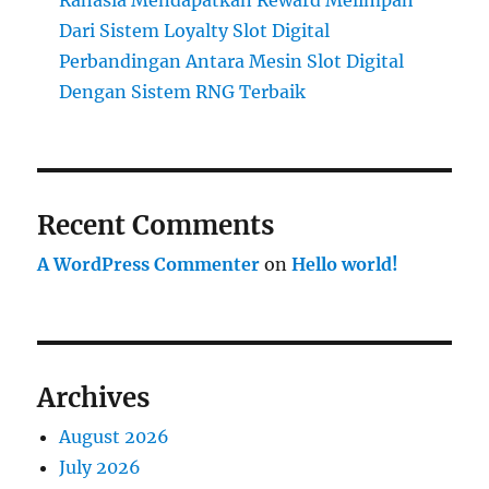
Rahasia Mendapatkan Reward Melimpah
Dari Sistem Loyalty Slot Digital
Perbandingan Antara Mesin Slot Digital
Dengan Sistem RNG Terbaik
Recent Comments
A WordPress Commenter
on
Hello world!
Archives
August 2026
July 2026