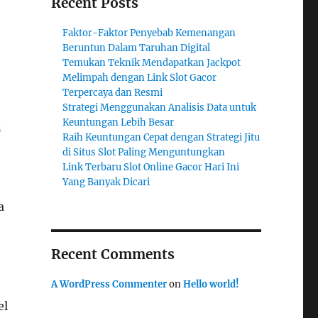
Recent Posts
Faktor-Faktor Penyebab Kemenangan
Beruntun Dalam Taruhan Digital
Temukan Teknik Mendapatkan Jackpot
Melimpah dengan Link Slot Gacor
Terpercaya dan Resmi
Strategi Menggunakan Analisis Data untuk
Keuntungan Lebih Besar
n
Raih Keuntungan Cepat dengan Strategi Jitu
di Situs Slot Paling Menguntungkan
Link Terbaru Slot Online Gacor Hari Ini
Yang Banyak Dicari
a
Recent Comments
A WordPress Commenter
on
Hello world!
el