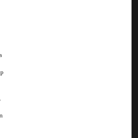
a
ap
,
in