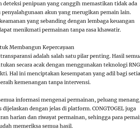
tem deteksi penipuan yang canggih memastikan tidak ada
 penyalahgunaan akun yang merugikan pemain lain.
 keamanan yang sebanding dengan lembaga keuangan
 dapat menikmati permainan tanpa rasa khawatir.
ntuk Membangun Kepercayaan
ransparansi adalah salah satu pilar penting. Hasil semu
ntukan secara acak dengan menggunakan teknologi RNG
kti. Hal ini menciptakan kesempatan yang adil bagi seti
eraih kemenangan tanpa intervensi.
 semua informasi mengenai permainan, peluang menang
s dijelaskan dengan jelas di platform. CONGTOGEL juga
ran harian dan riwayat permainan, sehingga para pema
udah memeriksa semua hasil.