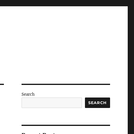
Search
SEARCH