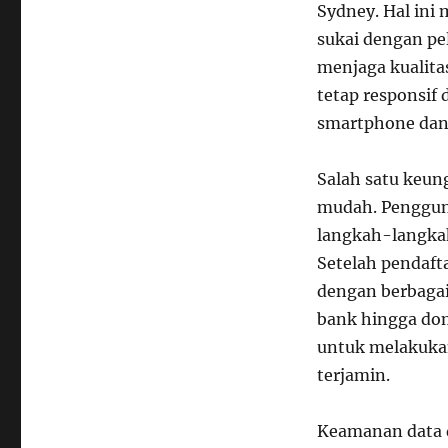
Sydney. Hal in
sukai dengan pel
menjaga kualita
tetap responsif
smartphone dan
Salah satu keun
mudah. Pengguna
langkah-langkah
Setelah pendaft
dengan berbagai
bank hingga dom
untuk melakuka
terjamin.
Keamanan data d