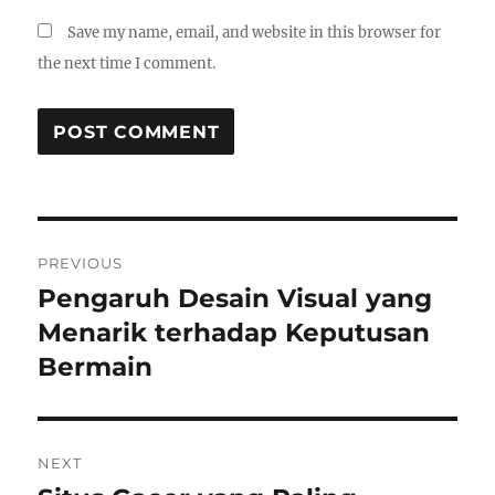
Save my name, email, and website in this browser for
the next time I comment.
Post
PREVIOUS
navigation
Pengaruh Desain Visual yang
Previous
post:
Menarik terhadap Keputusan
Bermain
NEXT