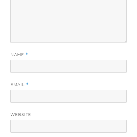
NAME
*
EMAIL
*
WEBSITE