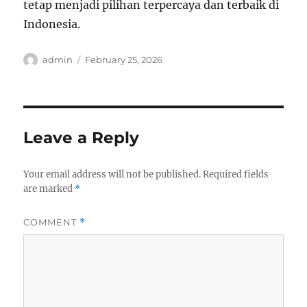
tetap menjadi pilihan terpercaya dan terbaik di
Indonesia.
Author
Posted
admin
February 25, 2026
on
Leave a Reply
Your email address will not be published.
Required fields
are marked
*
COMMENT
*