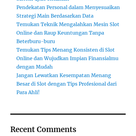
Pendekatan Personal dalam Menyesuaikan
Strategi Main Berdasarkan Data
Temukan Teknik Mengalahkan Mesin Slot
Online dan Raup Keuntungan Tanpa
Beterburu-buru
Temukan Tips Menang Konsisten di Slot
Online dan Wujudkan Impian Finansialmu
dengan Mudah
Jangan Lewatkan Kesempatan Menang
Besar di Slot dengan Tips Profesional dari
Para Ahli!
Recent Comments