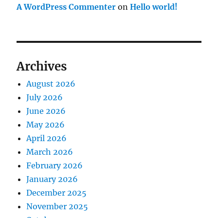
A WordPress Commenter
on
Hello world!
Archives
August 2026
July 2026
June 2026
May 2026
April 2026
March 2026
February 2026
January 2026
December 2025
November 2025