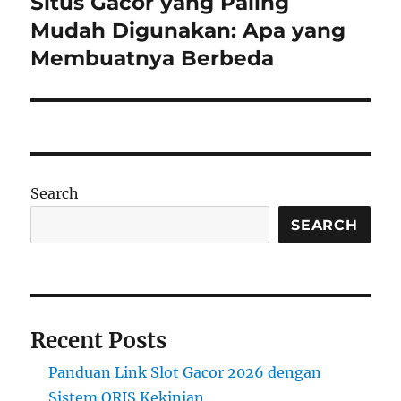
Situs Gacor yang Paling
Next
post:
Mudah Digunakan: Apa yang
Membuatnya Berbeda
Search
SEARCH
Recent Posts
Panduan Link Slot Gacor 2026 dengan
Sistem QRIS Kekinian