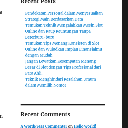
Recent Posts
a
Pendekatan Personal dalam Menyesuaikan
Strategi Main Berdasarkan Data
Temukan Teknik Mengalahkan Mesin Slot
Online dan Raup Keuntungan Tanpa
Beterburu-buru
Temukan Tips Menang Konsisten di Slot
Online dan Wujudkan Impian Finansialmu
dengan Mudah
Jangan Lewatkan Kesempatan Menang
Besar di Slot dengan Tips Profesional dari
Para Ahli!
Teknik Menghindari Kesalahan Umum
dalam Memilih Nomor
Recent Comments
rn
A WordPress Commenter
on
Hello world!