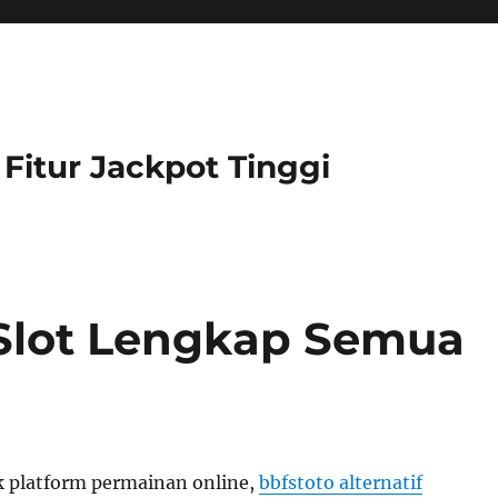
Fitur Jackpot Tinggi
Slot Lengkap Semua
k platform permainan online,
bbfstoto alternatif