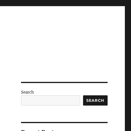
Search
SEARCH