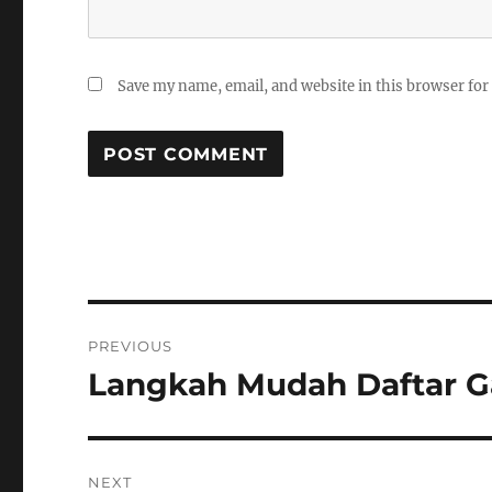
Save my name, email, and website in this browser for
Post
PREVIOUS
navigation
Langkah Mudah Daftar
Previous
post:
NEXT