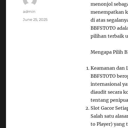
menonjol sebaga
Author
admin
menempatkan ke
Posted
June 25, 2025
di atas segalan
on
BBFSTOTO adalah
pilihan terbaik 
Mengapa Pilih 
Keamanan dan L
BBFSTOTO berope
internasional y
diaudit secara 
tentang penipua
Slot Gacor Setia
Salah satu alas
to Player) yan