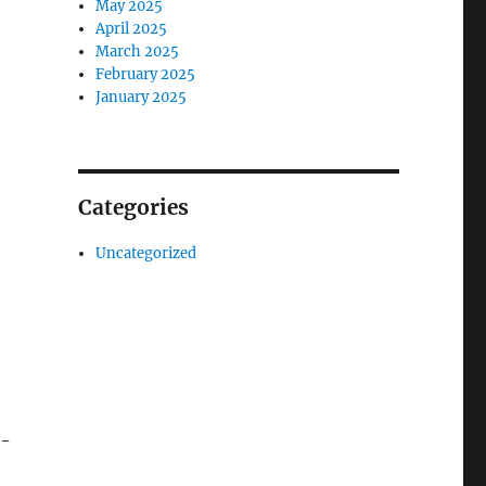
May 2025
April 2025
March 2025
February 2025
January 2025
Categories
Uncategorized
h-