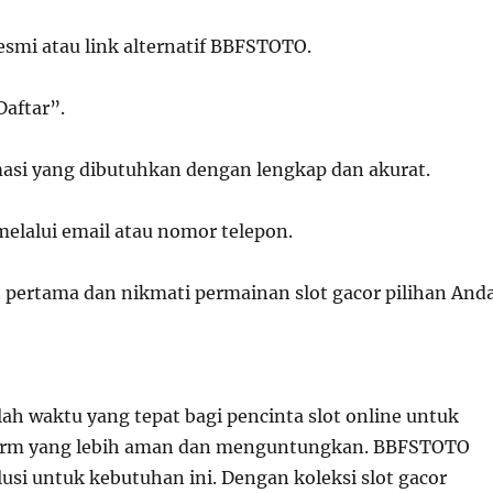
esmi atau link alternatif BBFSTOTO.
aftar”.
masi yang dibutuhkan dengan lengkap dan akurat.
melalui email atau nomor telepon.
 pertama dan nikmati permainan slot gacor pilihan And
ah waktu yang tepat bagi pencinta slot online untuk
tform yang lebih aman dan menguntungkan. BBFSTOTO
lusi untuk kebutuhan ini. Dengan koleksi slot gacor