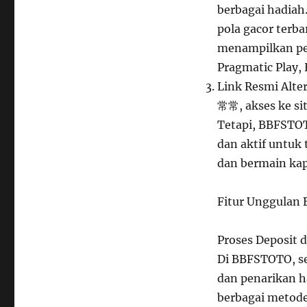
berbagai hadiah
pola gacor terba
menampilkan per
Pragmatic Play, 
Link Resmi Alter
常常, akses ke sit
Tetapi, BBFSTOT
dan aktif untu
dan bermain kap
Fitur Unggulan
Proses Deposit 
Di BBFSTOTO, se
dan penarikan 
berbagai metode