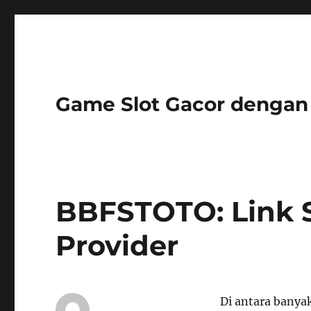
Game Slot Gacor dengan 
BBFSTOTO: Link 
Provider
Di antara banya