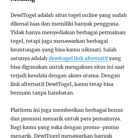
DewiTogel adalah situs togel online yang sudah
dikenal luas dan memiliki banyak pengguna.
Tidak hanya menyediakan berbagai permainan
togel, tetapi juga menawarkan berbagai
keuntungan yang bisa kamu nikmati. Salah
satunya adalah
dewitogel link alternatif
yang
bisa digunakan untuk mengakses situs ini saat
terjadi kendala dengan akses utama. Dengan
link alternatif DewiTogel, kamu tetap bisa
bermain tanpa hambatan.
Platform ini juga memberikan berbagai bonus
dan promosi menarik untuk para pemainnya.
Bagi kamu yang suka dengan promo-promo
menarik, DewiTogel menawarkan banyak