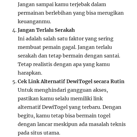
Jangan sampai kamu terjebak dalam
permainan berlebihan yang bisa merugikan
keuanganmu.
Jangan Terlalu Serakah
Ini adalah salah satu faktor yang sering
membuat pemain gagal. Jangan terlalu
serakah dan tetap bermain dengan santai.
Tetap realistis dengan apa yang kamu
harapkan.
Cek Link Alternatif DewiTogel secara Rutin
Untuk menghindari gangguan akses,
pastikan kamu selalu memiliki link
alternatif DewiTogel yang terbaru. Dengan
begitu, kamu tetap bisa bermain togel
dengan lancar meskipun ada masalah teknis
pada situs utama.