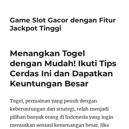
Game Slot Gacor dengan Fitur
Jackpot Tinggi
Menangkan Togel
dengan Mudah! Ikuti Tips
Cerdas Ini dan Dapatkan
Keuntungan Besar
Togel, permainan yang penuh dengan
keberuntungan dan strategi, telah menjadi
pilihan banyak orang di Indonesia yang ingin
merasakan sensasi kemenangan besar. Jika