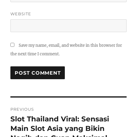
WEBSITE
Save my name, email, and website in this browser for
the next time I comment.
Post
PREVIOUS
navigation
Slot Thailand Viral: Sensasi
Previous
post:
Main Slot Asia yang Bikin