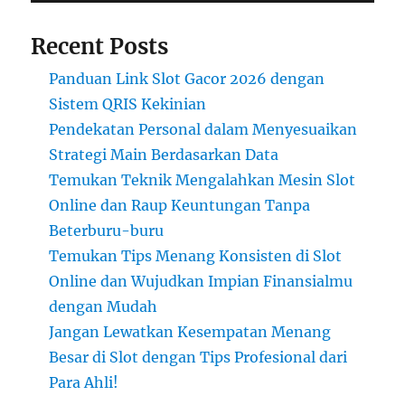
Recent Posts
Panduan Link Slot Gacor 2026 dengan
Sistem QRIS Kekinian
Pendekatan Personal dalam Menyesuaikan
Strategi Main Berdasarkan Data
Temukan Teknik Mengalahkan Mesin Slot
Online dan Raup Keuntungan Tanpa
Beterburu-buru
Temukan Tips Menang Konsisten di Slot
Online dan Wujudkan Impian Finansialmu
dengan Mudah
Jangan Lewatkan Kesempatan Menang
Besar di Slot dengan Tips Profesional dari
Para Ahli!