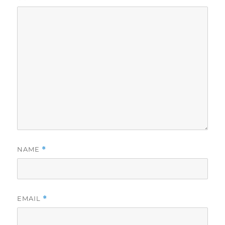
NAME
*
EMAIL
*