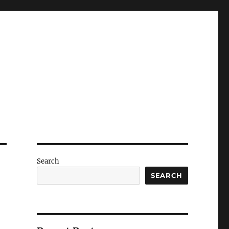
Search
SEARCH