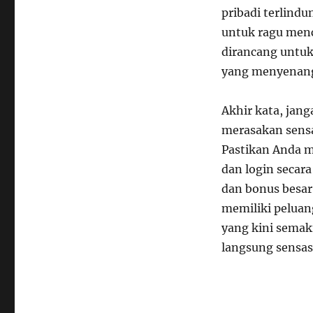
pribadi terlindu
untuk ragu menc
dirancang untu
yang menyenan
Akhir kata, jan
merasakan sensa
Pastikan Anda 
dan login secara
dan bonus besar
memiliki peluan
yang kini semak
langsung sensas