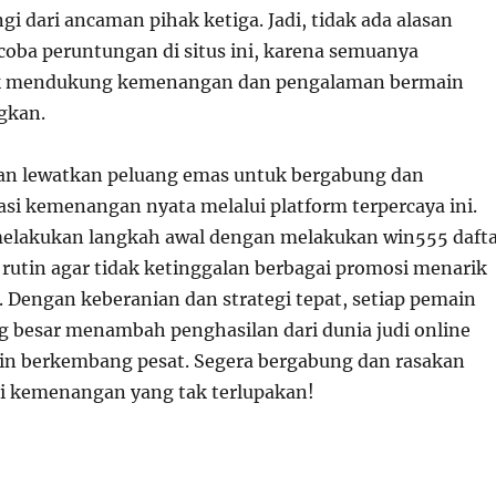
ngi dari ancaman pihak ketiga. Jadi, tidak ada alasan
oba peruntungan di situs ini, karena semuanya
k mendukung kemenangan dan pengalaman bermain
gkan.
gan lewatkan peluang emas untuk bergabung dan
si kemenangan nyata melalui platform terpercaya ini.
melakukan langkah awal dengan melakukan win555 daft
 rutin agar tidak ketinggalan berbagai promosi menarik
. Dengan keberanian dan strategi tepat, setiap pemain
g besar menambah penghasilan dari dunia judi online
in berkembang pesat. Segera bergabung dan rasakan
i kemenangan yang tak terlupakan!