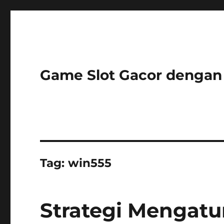
Game Slot Gacor dengan 
Tag:
win555
Strategi Mengatu