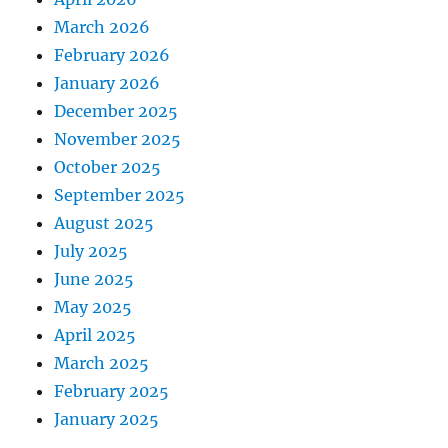
March 2026
February 2026
January 2026
December 2025
November 2025
October 2025
September 2025
August 2025
July 2025
June 2025
May 2025
April 2025
March 2025
February 2025
January 2025