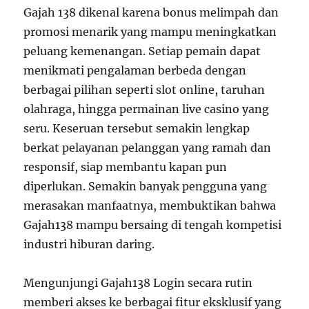
Gajah 138 dikenal karena bonus melimpah dan
promosi menarik yang mampu meningkatkan
peluang kemenangan. Setiap pemain dapat
menikmati pengalaman berbeda dengan
berbagai pilihan seperti slot online, taruhan
olahraga, hingga permainan live casino yang
seru. Keseruan tersebut semakin lengkap
berkat pelayanan pelanggan yang ramah dan
responsif, siap membantu kapan pun
diperlukan. Semakin banyak pengguna yang
merasakan manfaatnya, membuktikan bahwa
Gajah138 mampu bersaing di tengah kompetisi
industri hiburan daring.
Mengunjungi Gajah138 Login secara rutin
memberi akses ke berbagai fitur eksklusif yang