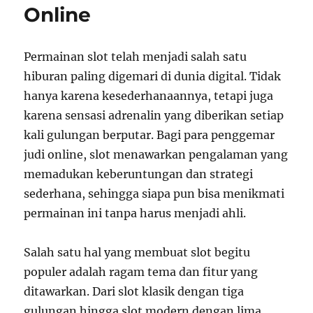
Online
Membantu
Pemain
Memahami
Pola
Permainan slot telah menjadi salah satu
Game
hiburan paling digemari di dunia digital. Tidak
hanya karena kesederhanaannya, tetapi juga
karena sensasi adrenalin yang diberikan setiap
kali gulungan berputar. Bagi para penggemar
judi online, slot menawarkan pengalaman yang
memadukan keberuntungan dan strategi
sederhana, sehingga siapa pun bisa menikmati
permainan ini tanpa harus menjadi ahli.
Salah satu hal yang membuat slot begitu
populer adalah ragam tema dan fitur yang
ditawarkan. Dari slot klasik dengan tiga
gulungan hingga slot modern dengan lima