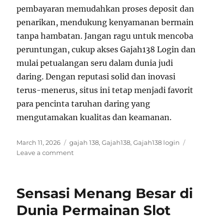
pembayaran memudahkan proses deposit dan
penarikan, mendukung kenyamanan bermain
tanpa hambatan. Jangan ragu untuk mencoba
peruntungan, cukup akses Gajah138 Login dan
mulai petualangan seru dalam dunia judi
daring. Dengan reputasi solid dan inovasi
terus-menerus, situs ini tetap menjadi favorit
para pencinta taruhan daring yang
mengutamakan kualitas dan keamanan.
Posted
Tags
March 11, 2026
gajah 138
,
Gajah138
,
Gajah138 login
on
on
Leave a comment
Bongkar
Cara
Bermain
Sensasi Menang Besar di
Slot
Online
Dunia Permainan Slot
yang