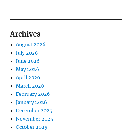
Archives
August 2026
July 2026
June 2026
May 2026
April 2026
March 2026
February 2026
January 2026
December 2025
November 2025
October 2025