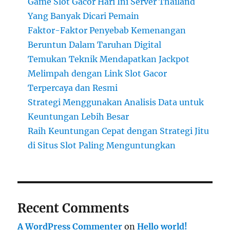
Game Slot Gacor Hari Ini Server Thailand
Yang Banyak Dicari Pemain
Faktor-Faktor Penyebab Kemenangan
Beruntun Dalam Taruhan Digital
Temukan Teknik Mendapatkan Jackpot
Melimpah dengan Link Slot Gacor
Terpercaya dan Resmi
Strategi Menggunakan Analisis Data untuk
Keuntungan Lebih Besar
Raih Keuntungan Cepat dengan Strategi Jitu
di Situs Slot Paling Menguntungkan
Recent Comments
A WordPress Commenter
on
Hello world!