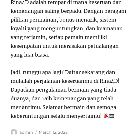
Rina4D adalah tempat di mana keseruan dan
kemenangan saling berpadu. Dengan beragam
pilihan permainan, bonus menarik, sistem
loyalti yang menguntungkan, dan keamanan
yang terjamin, setiap pemain memiliki
kesempatan untuk merasakan petualangan
yang luar biasa.
Jadi, tunggu apa lagi? Daftar sekarang dan
mulailah perjalanan keseruanmu di Rina4D!
Dapatkan pengalaman bermain yang tiada
duanya, dan raih kemenangan yang telah
menantimu. Selamat bermain dan semoga
keberuntungan selalu menyertaimu!
Author
Posted
admin
March 12, 2025
on