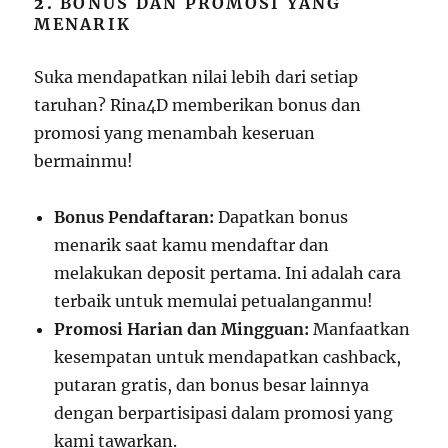
2.
BONUS DAN PROMOSI YANG
MENARIK
Suka mendapatkan nilai lebih dari setiap
taruhan? Rina4D memberikan bonus dan
promosi yang menambah keseruan
bermainmu!
Bonus Pendaftaran:
Dapatkan bonus
menarik saat kamu mendaftar dan
melakukan deposit pertama. Ini adalah cara
terbaik untuk memulai petualanganmu!
Promosi Harian dan Mingguan:
Manfaatkan
kesempatan untuk mendapatkan cashback,
putaran gratis, dan bonus besar lainnya
dengan berpartisipasi dalam promosi yang
kami tawarkan.