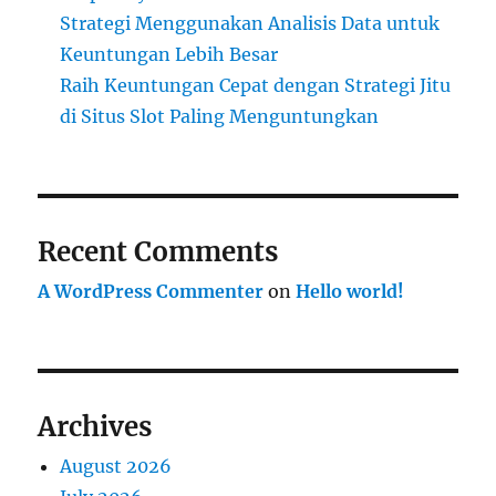
Strategi Menggunakan Analisis Data untuk
Keuntungan Lebih Besar
Raih Keuntungan Cepat dengan Strategi Jitu
di Situs Slot Paling Menguntungkan
Recent Comments
A WordPress Commenter
on
Hello world!
Archives
August 2026