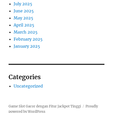
July 2025
June 2025
May 2025
April 2025
March 2025
February 2025
January 2025
Categories
Uncategorized
Game Slot Gacor dengan Fitur Jackpot Tinggi
Proudly
powered by WordPress