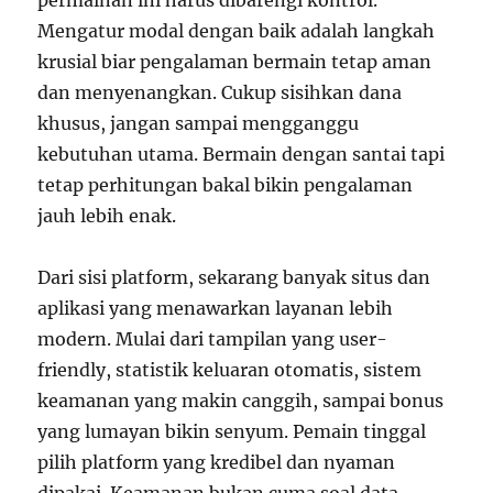
permainan ini harus dibarengi kontrol.
Mengatur modal dengan baik adalah langkah
krusial biar pengalaman bermain tetap aman
dan menyenangkan. Cukup sisihkan dana
khusus, jangan sampai mengganggu
kebutuhan utama. Bermain dengan santai tapi
tetap perhitungan bakal bikin pengalaman
jauh lebih enak.
Dari sisi platform, sekarang banyak situs dan
aplikasi yang menawarkan layanan lebih
modern. Mulai dari tampilan yang user-
friendly, statistik keluaran otomatis, sistem
keamanan yang makin canggih, sampai bonus
yang lumayan bikin senyum. Pemain tinggal
pilih platform yang kredibel dan nyaman