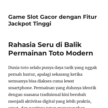
Game Slot Gacor dengan Fitur
Jackpot Tinggi
Rahasia Seru di Balik
Permainan Toto Modern
Dunia toto selalu punya daya tarik yang nggak
pernah luntur, apalagi sekarang ketika
semuanya bisa diakses cuma lewat
smartphone. Permainan yang dulunya identik
dengan suasana tradisional kini berubah
menjadi aktivitas digital yang lebih praktis,