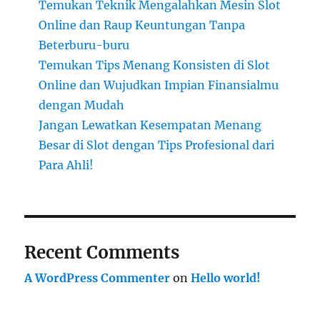
Temukan Teknik Mengalahkan Mesin Slot
Online dan Raup Keuntungan Tanpa
Beterburu-buru
Temukan Tips Menang Konsisten di Slot
Online dan Wujudkan Impian Finansialmu
dengan Mudah
Jangan Lewatkan Kesempatan Menang
Besar di Slot dengan Tips Profesional dari
Para Ahli!
Recent Comments
A WordPress Commenter
on
Hello world!