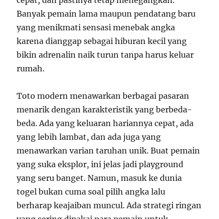
cepat, dan pastinya tetap menegangkan.
Banyak pemain lama maupun pendatang baru
yang menikmati sensasi menebak angka
karena dianggap sebagai hiburan kecil yang
bikin adrenalin naik turun tanpa harus keluar
rumah.
Toto modern menawarkan berbagai pasaran
menarik dengan karakteristik yang berbeda-
beda. Ada yang keluaran hariannya cepat, ada
yang lebih lambat, dan ada juga yang
menawarkan varian taruhan unik. Buat pemain
yang suka eksplor, ini jelas jadi playground
yang seru banget. Namun, masuk ke dunia
togel bukan cuma soal pilih angka lalu
berharap keajaiban muncul. Ada strategi ringan