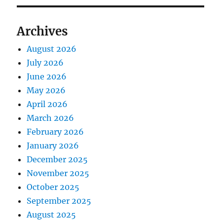
Archives
August 2026
July 2026
June 2026
May 2026
April 2026
March 2026
February 2026
January 2026
December 2025
November 2025
October 2025
September 2025
August 2025