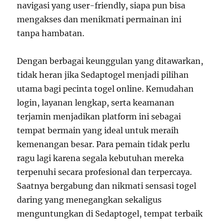
navigasi yang user-friendly, siapa pun bisa
mengakses dan menikmati permainan ini
tanpa hambatan.
Dengan berbagai keunggulan yang ditawarkan,
tidak heran jika Sedaptogel menjadi pilihan
utama bagi pecinta togel online. Kemudahan
login, layanan lengkap, serta keamanan
terjamin menjadikan platform ini sebagai
tempat bermain yang ideal untuk meraih
kemenangan besar. Para pemain tidak perlu
ragu lagi karena segala kebutuhan mereka
terpenuhi secara profesional dan terpercaya.
Saatnya bergabung dan nikmati sensasi togel
daring yang menegangkan sekaligus
menguntungkan di Sedaptogel, tempat terbaik