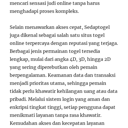
mencari sensasi judi online tanpa harus
menghadapi proses kompleks.
Selain menawarkan akses cepat, Sedaptogel
juga dikenal sebagai salah satu situs togel
online terpercaya dengan reputasi yang terjaga.
Berbagai jenis permainan togel tersedia
lengkap, mulai dari angka 4D, 3D, hingga 2D
yang sering diperebutkan oleh pemain
berpengalaman. Keamanan data dan transaksi
menjadi prioritas utama, sehingga pemain
tidak perlu khawatir kehilangan uang atau data
pribadi. Melalui sistem login yang aman dan
enkripsi tingkat tinggi, setiap pengguna dapat
menikmati layanan tanpa rasa khawatir.
Kemudahan akses dan kecepatan layanan