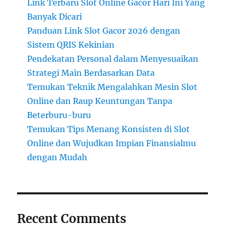
Link Terbaru Slot Online Gacor Hari Ini Yang
Banyak Dicari
Panduan Link Slot Gacor 2026 dengan
Sistem QRIS Kekinian
Pendekatan Personal dalam Menyesuaikan
Strategi Main Berdasarkan Data
Temukan Teknik Mengalahkan Mesin Slot
Online dan Raup Keuntungan Tanpa
Beterburu-buru
Temukan Tips Menang Konsisten di Slot
Online dan Wujudkan Impian Finansialmu
dengan Mudah
Recent Comments