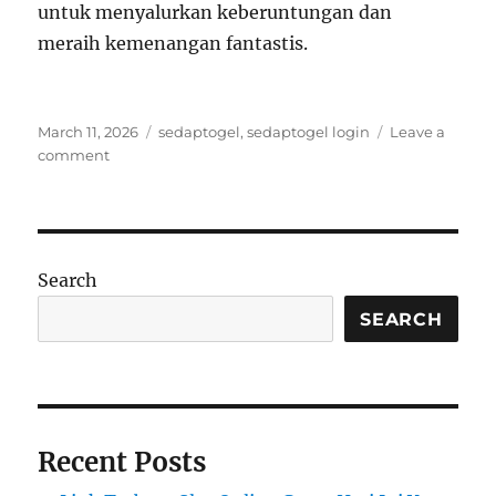
untuk menyalurkan keberuntungan dan
meraih kemenangan fantastis.
Posted
Tags
March 11, 2026
sedaptogel
,
sedaptogel login
Leave a
on
on
comment
Cara
Mudah
Mengoptimalkan
Dunia
Toto
Search
Togel
SEARCH
Recent Posts