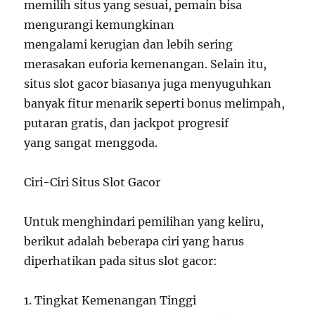
memilih situs yang sesuai, pemain bisa
mengurangi kemungkinan
mengalami kerugian dan lebih sering
merasakan euforia kemenangan. Selain itu,
situs slot gacor biasanya juga menyuguhkan
banyak fitur menarik seperti bonus melimpah,
putaran gratis, dan jackpot progresif
yang sangat menggoda.
Ciri-Ciri Situs Slot Gacor
Untuk menghindari pemilihan yang keliru,
berikut adalah beberapa ciri yang harus
diperhatikan pada situs slot gacor:
1. Tingkat Kemenangan Tinggi