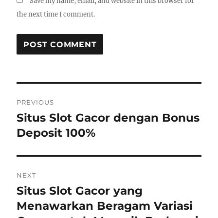
Save my name, email, and website in this browser for
the next time I comment.
Post
PREVIOUS
navigation
Situs Slot Gacor dengan Bonus
Previous
post:
Deposit 100%
NEXT
Situs Slot Gacor yang
Next
post:
Menawarkan Beragam Variasi