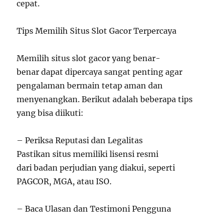
cepat.
Tips Memilih Situs Slot Gacor Terpercaya
Memilih situs slot gacor yang benar-
benar dapat dipercaya sangat penting agar
pengalaman bermain tetap aman dan
menyenangkan. Berikut adalah beberapa tips
yang bisa diikuti:
– Periksa Reputasi dan Legalitas
Pastikan situs memiliki lisensi resmi
dari badan perjudian yang diakui, seperti
PAGCOR, MGA, atau ISO.
– Baca Ulasan dan Testimoni Pengguna