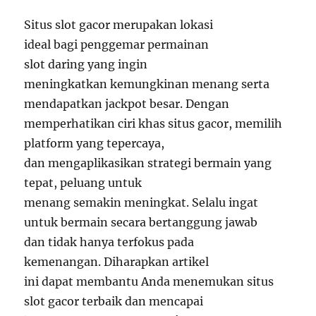
Situs slot gacor merupakan lokasi
ideal bagi penggemar permainan
slot daring yang ingin
meningkatkan kemungkinan menang serta
mendapatkan jackpot besar. Dengan
memperhatikan ciri khas situs gacor, memilih
platform yang tepercaya,
dan mengaplikasikan strategi bermain yang
tepat, peluang untuk
menang semakin meningkat. Selalu ingat
untuk bermain secara bertanggung jawab
dan tidak hanya terfokus pada
kemenangan. Diharapkan artikel
ini dapat membantu Anda menemukan situs
slot gacor terbaik dan mencapai