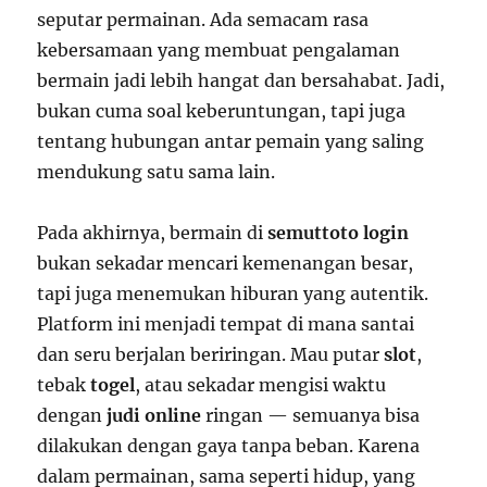
seputar permainan. Ada semacam rasa
kebersamaan yang membuat pengalaman
bermain jadi lebih hangat dan bersahabat. Jadi,
bukan cuma soal keberuntungan, tapi juga
tentang hubungan antar pemain yang saling
mendukung satu sama lain.
Pada akhirnya, bermain di
semuttoto login
bukan sekadar mencari kemenangan besar,
tapi juga menemukan hiburan yang autentik.
Platform ini menjadi tempat di mana santai
dan seru berjalan beriringan. Mau putar
slot
,
tebak
togel
, atau sekadar mengisi waktu
dengan
judi online
ringan — semuanya bisa
dilakukan dengan gaya tanpa beban. Karena
dalam permainan, sama seperti hidup, yang