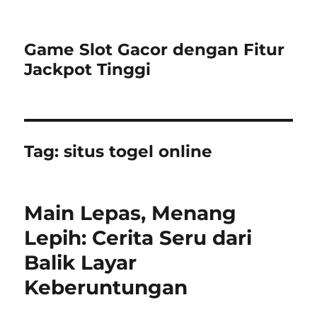
Game Slot Gacor dengan Fitur
Jackpot Tinggi
Tag:
situs togel online
Main Lepas, Menang
Lepih: Cerita Seru dari
Balik Layar
Keberuntungan