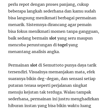
perlu repot dengan proses panjang, cukup
beberapa langkah sederhana dan kamu sudah
bisa langsung menikmati berbagai permainan
menarik. Sistemnya dirancang agar pemain
bisa fokus menikmati momen tanpa gangguan,
baik sedang bermain
slot
yang seru maupun
mencoba peruntungan di
togel
yang
menantang analisis angka.
Permainan
slot
di Semuttoto punya daya tarik
tersendiri. Visualnya memanjakan mata, efek
suaranya bikin deg-degan, dan sensasi setiap
putaran terasa seperti perjalanan singkat
menuju kejutan tak terduga. Walau tampak
sederhana, permainan ini justru menghadirkan
hiburan instan yang bisa bikin waktu luang