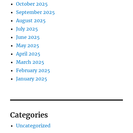
October 2025
September 2025
August 2025
July 2025
June 2025
May 2025
April 2025
March 2025
February 2025
January 2025
Categories
Uncategorized