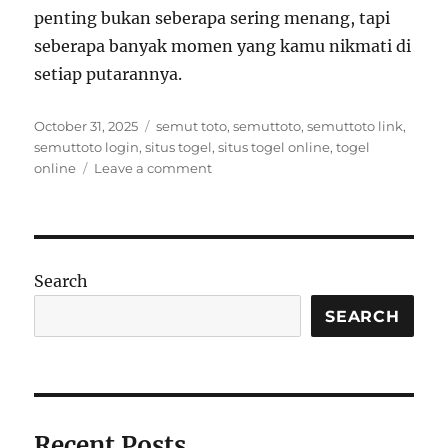
penting bukan seberapa sering menang, tapi
seberapa banyak momen yang kamu nikmati di
setiap putarannya.
Posted
Tags
October 31, 2025
semut toto
,
semuttoto
,
semuttoto link
,
on
semuttoto login
,
situs togel
,
situs togel online
,
togel
on
online
Leave a comment
Main
Lepas,
Menang
Lepih:
Cerita
Search
Seru
dari
SEARCH
Balik
Layar
Keberuntungan
Recent Posts