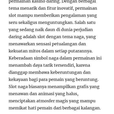
permainan kasino daring. Dengan berbagai
tema menarik dan fitur inovatif, permainan
slot mampu memberikan pengalaman yang
seru sekaligus menguntungkan. Salah satu
yang sedang naik daun di dunia perjudian
daring adalah slot dengan tema naga, yang
menawarkan sensasi petualangan dan
kekuatan mitos dalam setiap putarannya.
Keberadaan simbol naga dalam permainan ini
menambah daya tarik tersendiri, karena
dianggap membawa keberuntungan dan
kekayaan bagi para pemain yang beruntung.
Slot naga biasanya menampilkan grafis yang
menawan dan animasi yang halus,
menciptakan atmosfer magis yang mampu
memikat hati pemain dari berbagai kalangan.