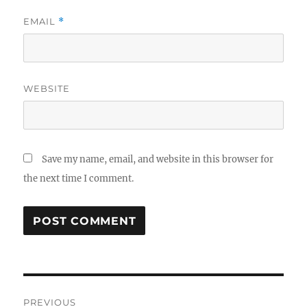
EMAIL
*
WEBSITE
Save my name, email, and website in this browser for
the next time I comment.
Post
PREVIOUS