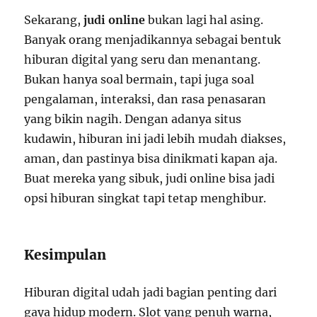
Sekarang,
judi online
bukan lagi hal asing.
Banyak orang menjadikannya sebagai bentuk
hiburan digital yang seru dan menantang.
Bukan hanya soal bermain, tapi juga soal
pengalaman, interaksi, dan rasa penasaran
yang bikin nagih. Dengan adanya situs
kudawin, hiburan ini jadi lebih mudah diakses,
aman, dan pastinya bisa dinikmati kapan aja.
Buat mereka yang sibuk, judi online bisa jadi
opsi hiburan singkat tapi tetap menghibur.
Kesimpulan
Hiburan digital udah jadi bagian penting dari
gaya hidup modern. Slot yang penuh warna,