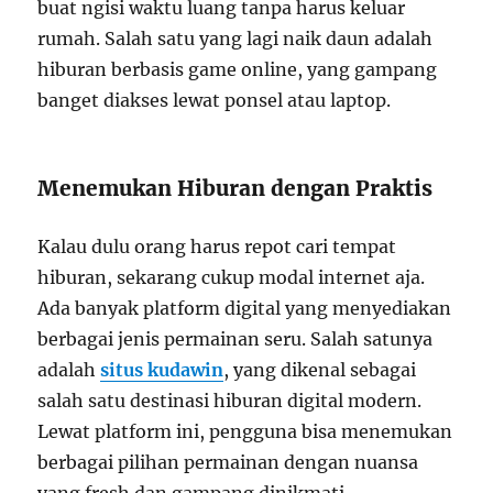
buat ngisi waktu luang tanpa harus keluar
rumah. Salah satu yang lagi naik daun adalah
hiburan berbasis game online, yang gampang
banget diakses lewat ponsel atau laptop.
Menemukan Hiburan dengan Praktis
Kalau dulu orang harus repot cari tempat
hiburan, sekarang cukup modal internet aja.
Ada banyak platform digital yang menyediakan
berbagai jenis permainan seru. Salah satunya
adalah
situs kudawin
, yang dikenal sebagai
salah satu destinasi hiburan digital modern.
Lewat platform ini, pengguna bisa menemukan
berbagai pilihan permainan dengan nuansa