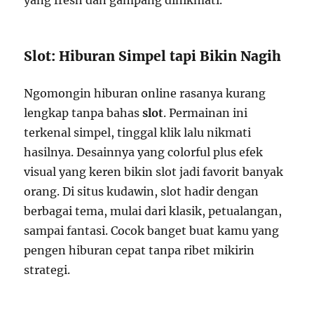
yang fresh dan gampang dinikmati.
Slot: Hiburan Simpel tapi Bikin Nagih
Ngomongin hiburan online rasanya kurang
lengkap tanpa bahas
slot
. Permainan ini
terkenal simpel, tinggal klik lalu nikmati
hasilnya. Desainnya yang colorful plus efek
visual yang keren bikin slot jadi favorit banyak
orang. Di situs kudawin, slot hadir dengan
berbagai tema, mulai dari klasik, petualangan,
sampai fantasi. Cocok banget buat kamu yang
pengen hiburan cepat tanpa ribet mikirin
strategi.