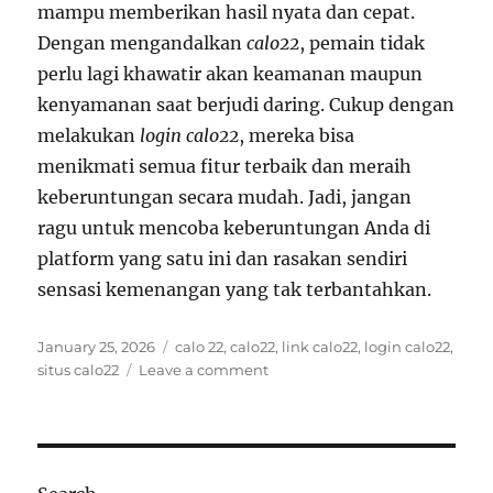
mampu memberikan hasil nyata dan cepat.
Dengan mengandalkan
calo22
, pemain tidak
perlu lagi khawatir akan keamanan maupun
kenyamanan saat berjudi daring. Cukup dengan
melakukan
login calo22
, mereka bisa
menikmati semua fitur terbaik dan meraih
keberuntungan secara mudah. Jadi, jangan
ragu untuk mencoba keberuntungan Anda di
platform yang satu ini dan rasakan sendiri
sensasi kemenangan yang tak terbantahkan.
Posted
Tags
January 25, 2026
calo 22
,
calo22
,
link calo22
,
login calo22
,
on
on
situs calo22
Leave a comment
Rahasia
Situs
Slot
Gacor
yang