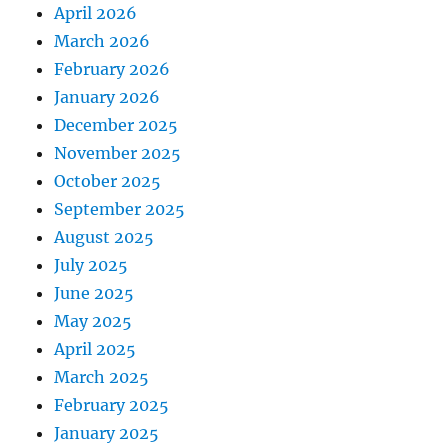
April 2026
March 2026
February 2026
January 2026
December 2025
November 2025
October 2025
September 2025
August 2025
July 2025
June 2025
May 2025
April 2025
March 2025
February 2025
January 2025