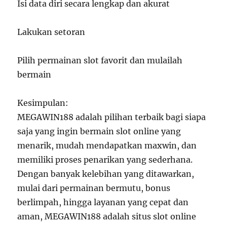
Isi data diri secara lengkap dan akurat
Lakukan setoran
Pilih permainan slot favorit dan mulailah
bermain
Kesimpulan:
MEGAWIN188 adalah pilihan terbaik bagi siapa
saja yang ingin bermain slot online yang
menarik, mudah mendapatkan maxwin, dan
memiliki proses penarikan yang sederhana.
Dengan banyak kelebihan yang ditawarkan,
mulai dari permainan bermutu, bonus
berlimpah, hingga layanan yang cepat dan
aman, MEGAWIN188 adalah situs slot online