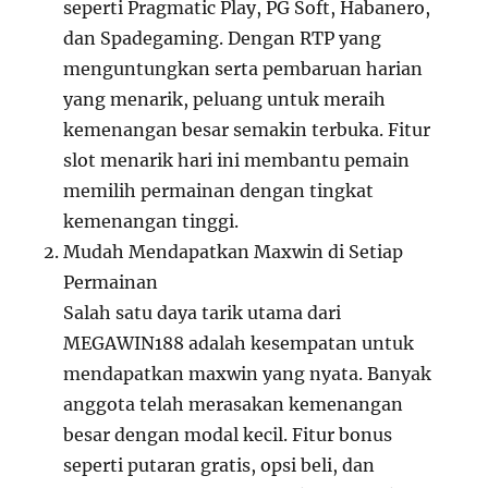
seperti Pragmatic Play, PG Soft, Habanero,
dan Spadegaming. Dengan RTP yang
menguntungkan serta pembaruan harian
yang menarik, peluang untuk meraih
kemenangan besar semakin terbuka. Fitur
slot menarik hari ini membantu pemain
memilih permainan dengan tingkat
kemenangan tinggi.
Mudah Mendapatkan Maxwin di Setiap
Permainan
Salah satu daya tarik utama dari
MEGAWIN188 adalah kesempatan untuk
mendapatkan maxwin yang nyata. Banyak
anggota telah merasakan kemenangan
besar dengan modal kecil. Fitur bonus
seperti putaran gratis, opsi beli, dan