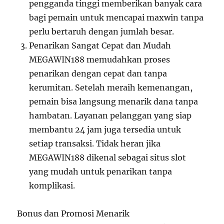
pengganda tinggi memberikan banyak cara
bagi pemain untuk mencapai maxwin tanpa
perlu bertaruh dengan jumlah besar.
Penarikan Sangat Cepat dan Mudah
MEGAWIN188 memudahkan proses
penarikan dengan cepat dan tanpa
kerumitan. Setelah meraih kemenangan,
pemain bisa langsung menarik dana tanpa
hambatan. Layanan pelanggan yang siap
membantu 24 jam juga tersedia untuk
setiap transaksi. Tidak heran jika
MEGAWIN188 dikenal sebagai situs slot
yang mudah untuk penarikan tanpa
komplikasi.
Bonus dan Promosi Menarik