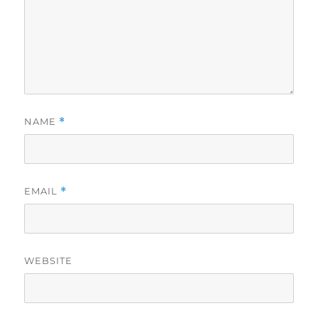
NAME
*
EMAIL
*
WEBSITE