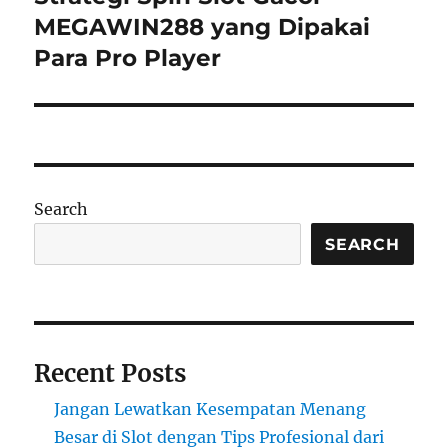
post:
MEGAWIN288 yang Dipakai
Para Pro Player
Search
SEARCH
Recent Posts
Jangan Lewatkan Kesempatan Menang
Besar di Slot dengan Tips Profesional dari