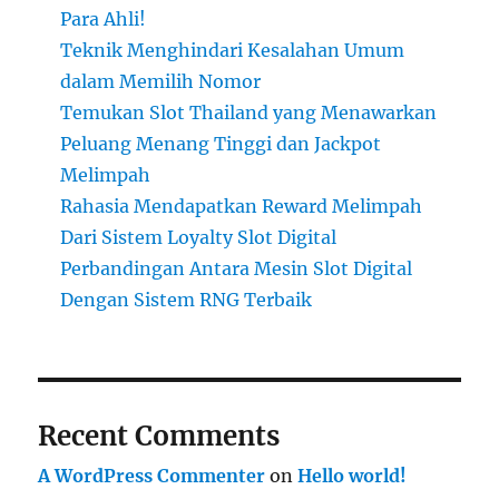
Para Ahli!
Teknik Menghindari Kesalahan Umum
dalam Memilih Nomor
Temukan Slot Thailand yang Menawarkan
Peluang Menang Tinggi dan Jackpot
Melimpah
Rahasia Mendapatkan Reward Melimpah
Dari Sistem Loyalty Slot Digital
Perbandingan Antara Mesin Slot Digital
Dengan Sistem RNG Terbaik
Recent Comments
A WordPress Commenter
on
Hello world!