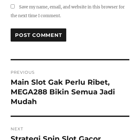
Save my name, email, and website in this browser for
the next time I comment.
Post
PREVIOUS
navigation
Main Slot Gak Perlu Ribet,
Previous
post:
MEGA288 Bikin Semua Jadi
Mudah
NEXT
Strategi Spin Slot Gacor
Next