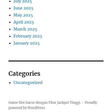
July 2025
June 2025
May 2025
April 2025
March 2025
February 2025
January 2025
Categories
Uncategorized
Game Slot Gacor dengan Fitur Jackpot Tinggi
Proudly
powered by WordPress