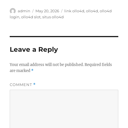
Author
Posted
Tags
admin
May 20, 2026
link ollo4d
,
ollo4d
,
ollo4d
on
login
,
ollo4d slot
,
situs ollo4d
Leave a Reply
Your email address will not be published.
Required fields
are marked
*
COMMENT
*