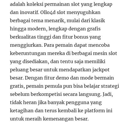
adalah koleksi permainan slot yang lengkap
dan inovatif. Ollo4d slot menyuguhkan
berbagai tema menarik, mulai dari klasik
hingga modern, lengkap dengan grafis
berkualitas tinggi dan fitur bonus yang
menggiurkan. Para pemain dapat mencoba
keberuntungan mereka di berbagai mesin slot
yang disediakan, dan tentu saja memiliki
peluang besar untuk mendapatkan jackpot
besar. Dengan fitur demo dan mode bermain
gratis, pemain pemula pun bisa belajar strategi
sebelum berkompetisi secara langsung. Jadi,
tidak heran jika banyak pengguna yang
ketagihan dan terus kembali ke platform ini
untuk meraih kemenangan besar.