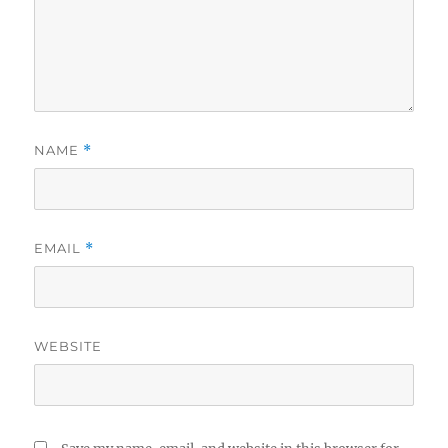
NAME
*
EMAIL
*
WEBSITE