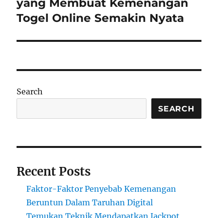
post:
yang Membuat Kemenangan
Togel Online Semakin Nyata
Search
SEARCH
Recent Posts
Faktor-Faktor Penyebab Kemenangan
Beruntun Dalam Taruhan Digital
Temukan Teknik Mendapatkan Jackpot