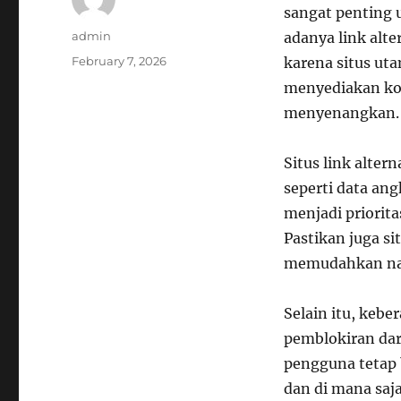
sangat penting
Author
admin
adanya link alte
Posted
February 7, 2026
karena situs ut
on
menyediakan kon
menyenangkan.
Situs link alter
seperti data ang
menjadi priorit
Pastikan juga si
memudahkan navi
Selain itu, keb
pemblokiran dar
pengguna tetap 
dan di mana saja