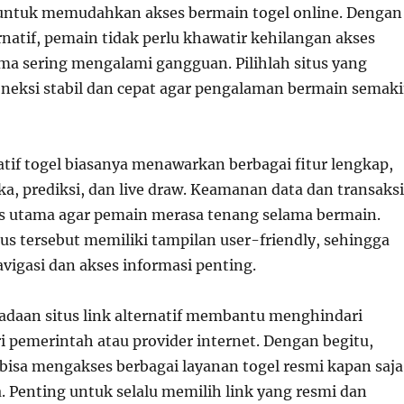
 untuk memudahkan akses bermain togel online. Dengan
rnatif, pemain tidak perlu khawatir kehilangan akses
ama sering mengalami gangguan. Pilihlah situs yang
eksi stabil dan cepat agar pengalaman bermain semak
natif togel biasanya menawarkan berbagai fitur lengkap,
ka, prediksi, dan live draw. Keamanan data dan transaksi
as utama agar pemain merasa tenang selama bermain.
tus tersebut memiliki tampilan user-friendly, sehingga
gasi dan akses informasi penting.
eradaan situs link alternatif membantu menghindari
i pemerintah atau provider internet. Dengan begitu,
bisa mengakses berbagai layanan togel resmi kapan saja
. Penting untuk selalu memilih link yang resmi dan