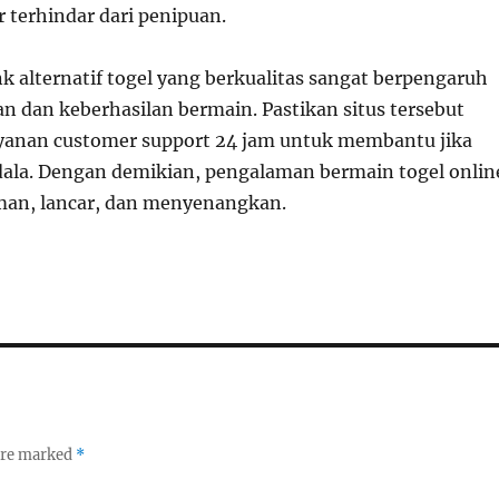
ar terhindar dari penipuan.
nk alternatif togel yang berkualitas sangat berpengaruh
 dan keberhasilan bermain. Pastikan situs tersebut
yanan customer support 24 jam untuk membantu jika
la. Dengan demikian, pengalaman bermain togel onlin
man, lancar, dan menyenangkan.
 are marked
*