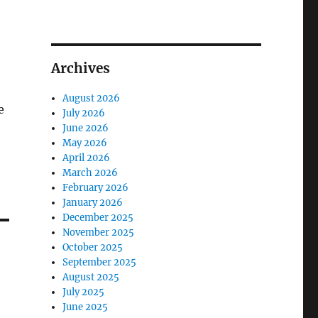
Archives
August 2026
e
July 2026
June 2026
May 2026
April 2026
March 2026
February 2026
January 2026
December 2025
November 2025
October 2025
September 2025
August 2025
July 2025
June 2025