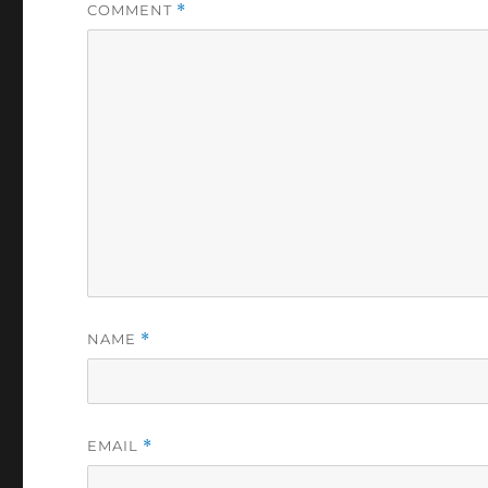
COMMENT
*
NAME
*
EMAIL
*