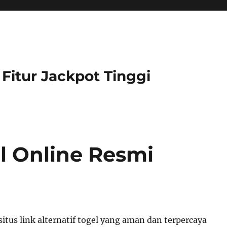
Fitur Jackpot Tinggi
el Online Resmi
itus link alternatif togel yang aman dan terpercaya