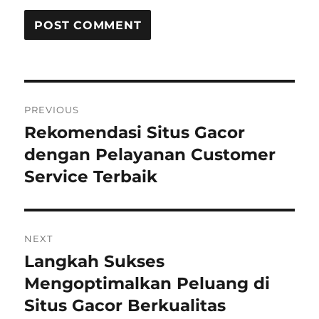
Post
PREVIOUS
navigation
Rekomendasi Situs Gacor
Previous
post:
dengan Pelayanan Customer
Service Terbaik
NEXT
Langkah Sukses
Next
post:
Mengoptimalkan Peluang di
Situs Gacor Berkualitas