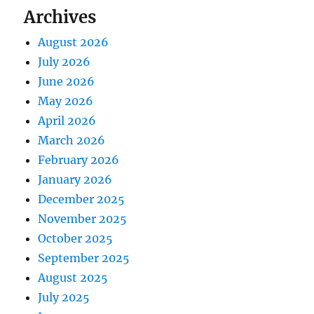
Archives
August 2026
July 2026
June 2026
May 2026
April 2026
March 2026
February 2026
January 2026
December 2025
November 2025
October 2025
September 2025
August 2025
July 2025