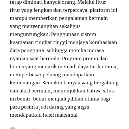
tetap diminati banyak orang. Melalui fitur-
fitur yang lengkap dan terpercaya, platform ini
mampu memberikan pengalaman bermain
yang menyenangkan sekaligus
menguntungkan. Penggunaan sistem
keamanan tingkat tinggi menjaga kerahasiaan
data pengguna, sehingga mereka merasa
nyaman saat bermain. Program promo dan
bonus yang menarik menjadi daya tarik utama,
memperbesar peluang mendapatkan
kemenangan. Semakin banyak yang bergabung
dan aktif bermain, menunjukkan bahwa situs
ini benar-benar menjadi pilihan utama bagi
para pecinta judi daring yang ingin
mendapatkan hasil maksimal.