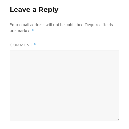
Leave a Reply
Your email address will not be published.
Required fields
are marked
*
COMMENT
*