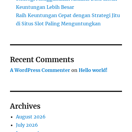
Keuntungan Lebih Besar
Raih Keuntungan Cepat dengan Strategi Jitu
di Situs Slot Paling Menguntungkan
Recent Comments
A WordPress Commenter
on
Hello world!
Archives
August 2026
July 2026