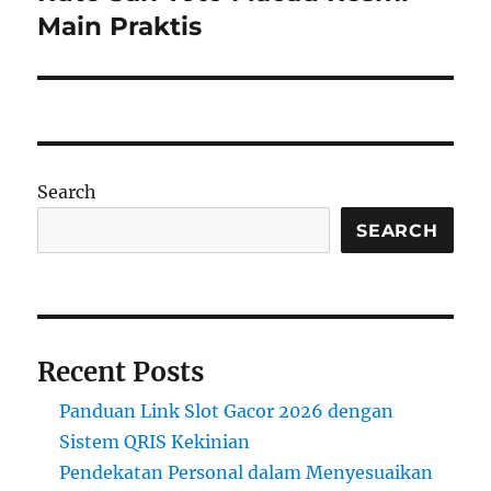
post:
Main Praktis
Search
SEARCH
Recent Posts
Panduan Link Slot Gacor 2026 dengan
Sistem QRIS Kekinian
Pendekatan Personal dalam Menyesuaikan