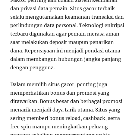
Faktor penting lain adalah sistem keamanan
dan privasi data pemain. Situs gacor terbaik
selalu mengutamakan keamanan transaksi dan
perlindungan data personal. Teknologi enkripsi
terbaru digunakan agar pemain merasa aman
saat melakukan deposit maupun penarikan
dana. Kepercayaan ini menjadi pondasi utama
dalam membangun hubungan jangka panjang
dengan pengguna.
Dalam memilih situs gacor, penting juga
memperhatikan bonus dan promosi yang
ditawarkan. Bonus besar dan berbagai promosi
menarik menjadi daya tarik utama. Situs yang
sering memberi bonus reload, cashback, serta
free spin mampu meningkatkan peluang