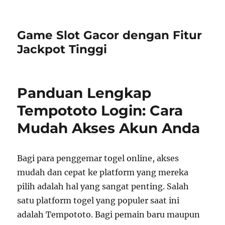
Game Slot Gacor dengan Fitur
Jackpot Tinggi
Panduan Lengkap
Tempototo Login: Cara
Mudah Akses Akun Anda
Bagi para penggemar togel online, akses
mudah dan cepat ke platform yang mereka
pilih adalah hal yang sangat penting. Salah
satu platform togel yang populer saat ini
adalah Tempototo. Bagi pemain baru maupun