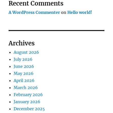
Recent Comments
A WordPress Commenter
on
Hello world!
Archives
August 2026
July 2026
June 2026
May 2026
April 2026
March 2026
February 2026
January 2026
December 2025