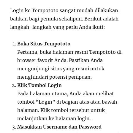
Login ke Tempototo sangat mudah dilakukan,
bahkan bagi pemula sekalipun. Berikut adalah
langkah-langkah yang perlu Anda ikuti:
Buka Situs Tempototo
Pertama, buka halaman resmi Tempototo di
browser favorit Anda. Pastikan Anda
mengunjungi situs yang resmi untuk
menghindari potensi penipuan.
Klik Tombol Login
Pada halaman utama, Anda akan melihat
tombol “Login” di bagian atas atau bawah
halaman. Klik tombol tersebut untuk
melanjutkan ke halaman login.
Masukkan Username dan Password