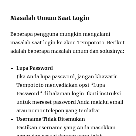
Masalah Umum Saat Login
Beberapa pengguna mungkin mengalami
masalah saat login ke akun Tempototo. Berikut
adalah beberapa masalah umum dan solusinya:
Lupa Password
Jika Anda lupa password, jangan khawatir.
Tempototo menyediakan opsi “Lupa
Password” di halaman login. Ikuti instruksi
untuk mereset password Anda melalui email
atau nomor telepon yang terdaftar.
Username Tidak Ditemukan
Pastikan username yang Anda masukkan