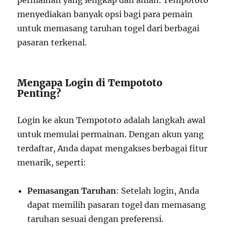
permainan yang lengkap dan aman. Tempototo
menyediakan banyak opsi bagi para pemain
untuk memasang taruhan togel dari berbagai
pasaran terkenal.
Mengapa Login di Tempototo
Penting?
Login ke akun Tempototo adalah langkah awal
untuk memulai permainan. Dengan akun yang
terdaftar, Anda dapat mengakses berbagai fitur
menarik, seperti:
Pemasangan Taruhan
: Setelah login, Anda
dapat memilih pasaran togel dan memasang
taruhan sesuai dengan preferensi.