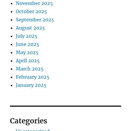
November 2025
October 2025
September 2025
August 2025
July 2025
June 2025
May 2025
April 2025
March 2025
February 2025
January 2025
Categories