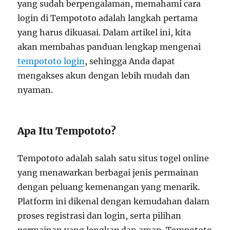
yang sudah berpengalaman, memahami cara
login di Tempototo adalah langkah pertama
yang harus dikuasai. Dalam artikel ini, kita
akan membahas panduan lengkap mengenai
tempototo login
, sehingga Anda dapat
mengakses akun dengan lebih mudah dan
nyaman.
Apa Itu Tempototo?
Tempototo adalah salah satu situs togel online
yang menawarkan berbagai jenis permainan
dengan peluang kemenangan yang menarik.
Platform ini dikenal dengan kemudahan dalam
proses registrasi dan login, serta pilihan