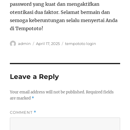
password yang kuat dan mengaktifkan
otentikasi dua faktor. Selamat bermain dan
semoga keberuntungan selalu menyertai Anda
di Tempototo!
Author
Posted
Tags
admin
April 17, 2025
tempototo login
on
Leave a Reply
Your email address will not be published.
Required fields
are marked
*
COMMENT
*