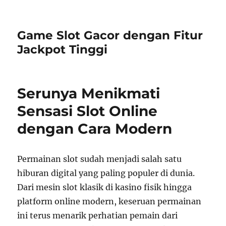
Game Slot Gacor dengan Fitur
Jackpot Tinggi
Serunya Menikmati
Sensasi Slot Online
dengan Cara Modern
Permainan slot sudah menjadi salah satu
hiburan digital yang paling populer di dunia.
Dari mesin slot klasik di kasino fisik hingga
platform online modern, keseruan permainan
ini terus menarik perhatian pemain dari