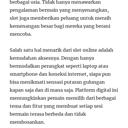
berbagai usia. Tidak hanya menawarkan
pengalaman bermain yang menyenangkan,
slot juga memberikan peluang untuk meraih
kemenangan besar bagi mereka yang berani
mencoba.
Salah satu hal menarik dari slot online adalah
kemudahan aksesnya. Dengan hanya
bermodalkan perangkat seperti laptop atau
smartphone dan koneksi internet, siapa pun
bisa menikmati sensasi putaran gulungan
kapan saja dan di mana saja. Platform digital ini
memungkinkan pemain memilih dari berbagai
tema dan fitur yang membuat setiap sesi
bermain terasa berbeda dan tidak
membosankan.