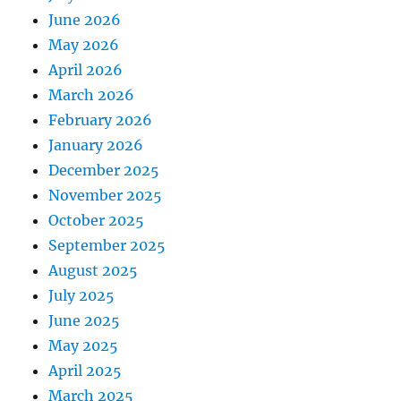
June 2026
May 2026
April 2026
March 2026
February 2026
January 2026
December 2025
November 2025
October 2025
September 2025
August 2025
July 2025
June 2025
May 2025
April 2025
March 2025