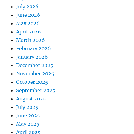
July 2026
June 2026
May 2026
April 2026
March 2026
February 2026
January 2026
December 2025
November 2025
October 2025
September 2025
August 2025
July 2025
June 2025
May 2025
April 2025