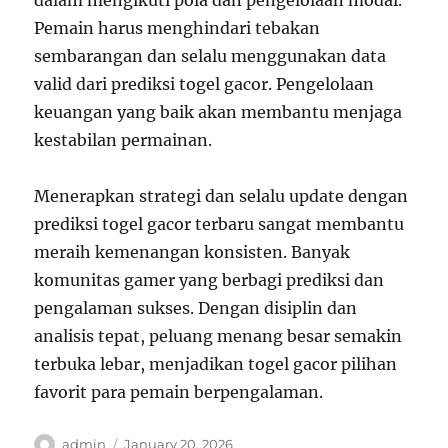
dalam mengikuti pola dan pengelolaan modal.
Pemain harus menghindari tebakan
sembarangan dan selalu menggunakan data
valid dari prediksi togel gacor. Pengelolaan
keuangan yang baik akan membantu menjaga
kestabilan permainan.
Menerapkan strategi dan selalu update dengan
prediksi togel gacor terbaru sangat membantu
meraih kemenangan konsisten. Banyak
komunitas gamer yang berbagi prediksi dan
pengalaman sukses. Dengan disiplin dan
analisis tepat, peluang menang besar semakin
terbuka lebar, menjadikan togel gacor pilihan
favorit para pemain berpengalaman.
Author
Posted
admin
January 20, 2026