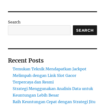
Search
SEARCH
Recent Posts
Temukan Teknik Mendapatkan Jackpot
Melimpah dengan Link Slot Gacor
Terpercaya dan Resmi
Strategi Menggunakan Analisis Data untuk
Keuntungan Lebih Besar
Raih Keuntungan Cepat dengan Strategi Jitu