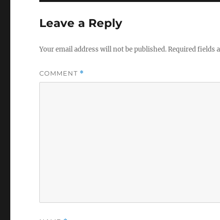
Leave a Reply
Your email address will not be published.
Required fields
COMMENT
*