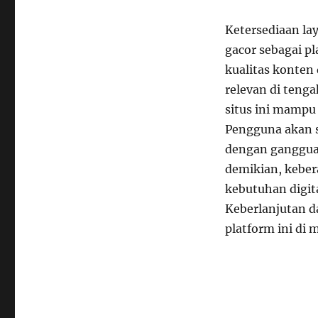
Ketersediaan la
gacor sebagai p
kualitas konten
relevan di tenga
situs ini mampu
Pengguna akan 
dengan gangguan
demikian, kebe
kebutuhan digit
Keberlanjutan d
platform ini di 