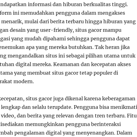
dapatkan informasi dan hiburan berkualitas tinggi.
tform ini memudahkan pengguna dalam mengakses
 menarik, mulai dari berita terbaru hingga hiburan yang
an desain yang user-friendly, situs gacor mampu
igasi yang mudah dipahami sehingga pengguna dapat
enemukan apa yang mereka butuhkan. Tak heran jika
ng mengandalkan situs ini sebagai pilihan utama untuk
uhan digital mereka. Keamanan dan kecepatan akses
utama yang membuat situs gacor tetap populer di
rakat modern.
 kecepatan, situs gacor juga dikenal karena keberagaman
lengkap dan selalu terupdate. Pengguna bisa menikmat
, video, dan berita yang relevan dengan tren terbaru. Fitu
 disediakan memungkinkan pengguna berinteraksi
mbah pengalaman digital yang menyenangkan. Dalam