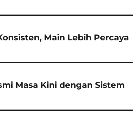
Konsisten, Main Lebih Percaya
esmi Masa Kini dengan Sistem