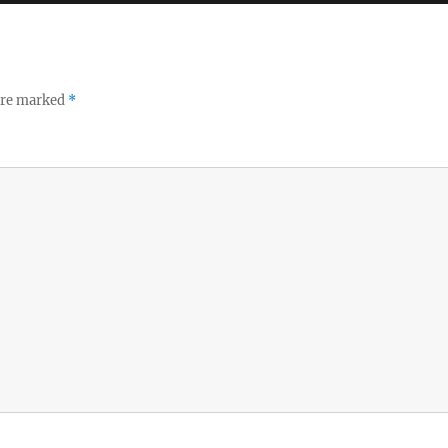
 are marked
*