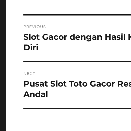
Post
PREVIOUS
navigation
Slot Gacor dengan Hasil 
Previous
post:
Diri
NEXT
Pusat Slot Toto Gacor R
Next
post:
Andal