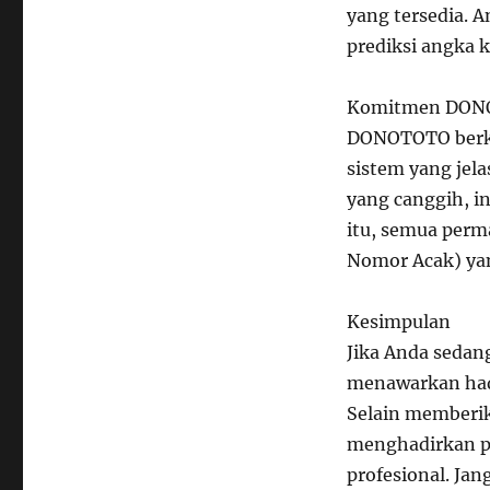
yang tersedia. A
prediksi angka 
Komitmen DONO
DONOTOTO berko
sistem yang jela
yang canggih, in
itu, semua per
Nomor Acak) yan
Kesimpulan
Jika Anda sedan
menawarkan had
Selain memberik
menghadirkan p
profesional. J