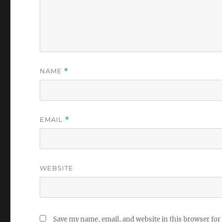
NAME
*
EMAIL
*
WEBSITE
Save my name, email, and website in this browser for