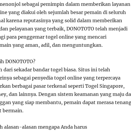
enonjol sebagai pemimpin dalam memberikan layanan
ine yang diakui oleh sejumlah besar pemain di seluruh
nal karena reputasinya yang solid dalam memberikan
 dan pelayanan yang terbaik, DONOTOTO telah menjadi
agi para penggemar togel online yang mencari
main yang aman, adil, dan menguntungkan.
ih DONOTOTO?
ari sekadar bandar togel biasa. Situs ini telah
inya sebagai penyedia togel online yang terpercaya
an berbagai pasar terkenal seperti Togel Singapore,
ey, dan lainnya. Dengan sistem keamanan yang maju d
ggan yang siap membantu, pemain dapat merasa tenan
t bermain.
lah alasan-alasan mengapa Anda harus