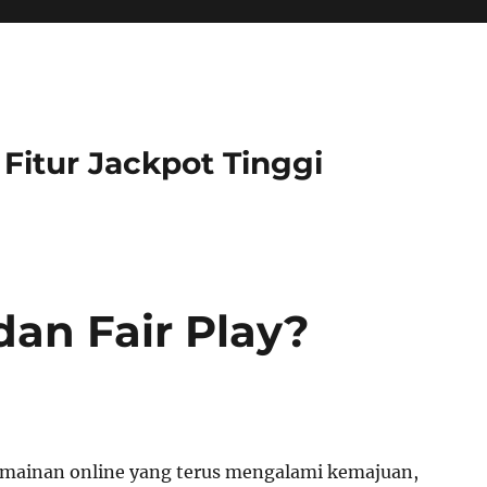
Fitur Jackpot Tinggi
dan Fair Play?
rmainan online yang terus mengalami kemajuan,