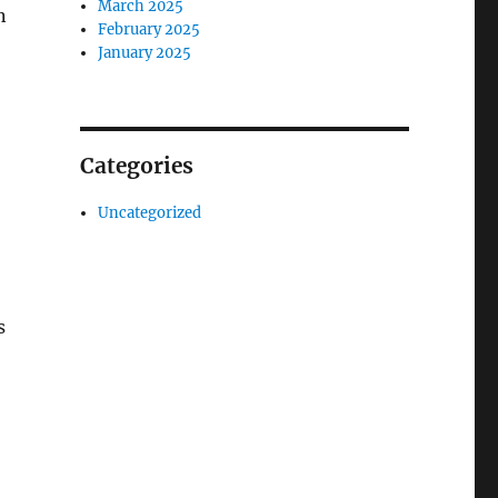
March 2025
n
February 2025
January 2025
Categories
Uncategorized
s