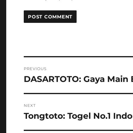
Post
PREVIOUS
navigation
DASARTOTO: Gaya Main B
Previous
post:
NEXT
Tongtoto: Togel No.1 Ind
Next
post: