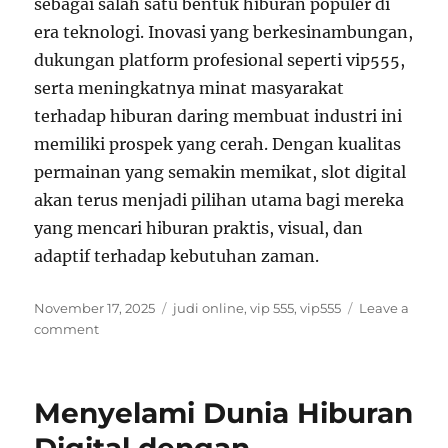
sebagai salah satu bentuk hiburan populer di
era teknologi. Inovasi yang berkesinambungan,
dukungan platform profesional seperti vip555,
serta meningkatnya minat masyarakat
terhadap hiburan daring membuat industri ini
memiliki prospek yang cerah. Dengan kualitas
permainan yang semakin memikat, slot digital
akan terus menjadi pilihan utama bagi mereka
yang mencari hiburan praktis, visual, dan
adaptif terhadap kebutuhan zaman.
Posted
Tags
November 17, 2025
judi online
,
vip 555
,
vip555
Leave a
on
on
comment
Pesona
Mesin
Slot
Menyelami Dunia Hiburan
Digital
dengan