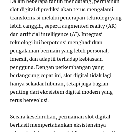
Dalam beberapa tahun mendatang, permainan
slot digital diprediksi akan terus mengalami
transformasi melalui penerapan teknologi yang
lebih canggih, seperti augmented reality (AR)
dan artificial intelligence (AI). Integrasi
teknologi ini berpotensi menghadirkan
pengalaman bermain yang lebih personal,
imersif, dan adaptif terhadap kebiasaan
pengguna. Dengan perkembangan yang
berlangsung cepat ini, slot digital tidak lagi
hanya sekadar hiburan, tetapi juga bagian
penting dari ekosistem digital modern yang
terus berevolusi.
Secara keseluruhan, permainan slot digital
berhasil mempertahankan eksistensinya