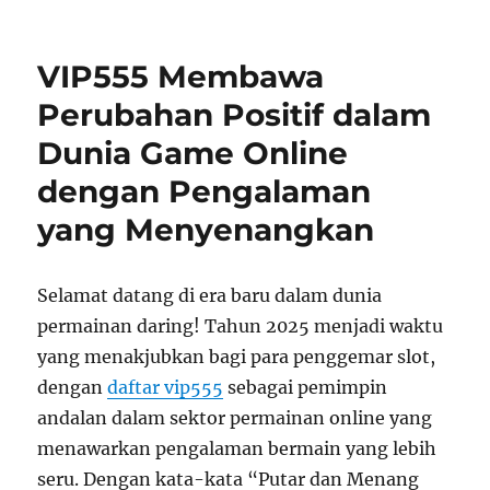
VIP555
Mempersembahkan
Slot
VIP555 Membawa
Gacor
Berkualitas
Perubahan Positif dalam
Dunia Game Online
dengan Pengalaman
yang Menyenangkan
Selamat datang di era baru dalam dunia
permainan daring! Tahun 2025 menjadi waktu
yang menakjubkan bagi para penggemar slot,
dengan
daftar vip555
sebagai pemimpin
andalan dalam sektor permainan online yang
menawarkan pengalaman bermain yang lebih
seru. Dengan kata-kata “Putar dan Menang