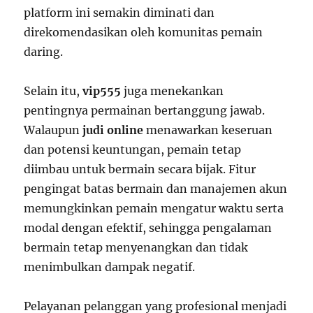
platform ini semakin diminati dan
direkomendasikan oleh komunitas pemain
daring.
Selain itu,
vip555
juga menekankan
pentingnya permainan bertanggung jawab.
Walaupun
judi online
menawarkan keseruan
dan potensi keuntungan, pemain tetap
diimbau untuk bermain secara bijak. Fitur
pengingat batas bermain dan manajemen akun
memungkinkan pemain mengatur waktu serta
modal dengan efektif, sehingga pengalaman
bermain tetap menyenangkan dan tidak
menimbulkan dampak negatif.
Pelayanan pelanggan yang profesional menjadi