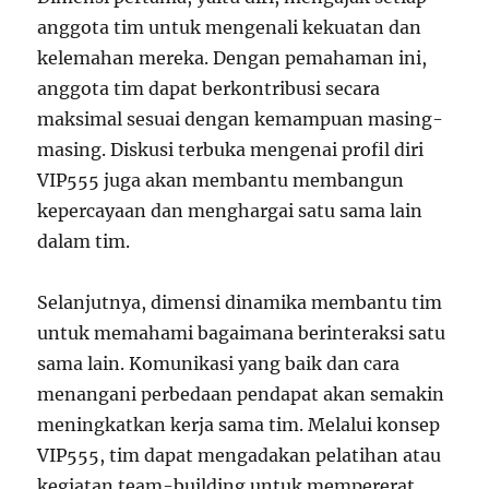
anggota tim untuk mengenali kekuatan dan
kelemahan mereka. Dengan pemahaman ini,
anggota tim dapat berkontribusi secara
maksimal sesuai dengan kemampuan masing-
masing. Diskusi terbuka mengenai profil diri
VIP555 juga akan membantu membangun
kepercayaan dan menghargai satu sama lain
dalam tim.
Selanjutnya, dimensi dinamika membantu tim
untuk memahami bagaimana berinteraksi satu
sama lain. Komunikasi yang baik dan cara
menangani perbedaan pendapat akan semakin
meningkatkan kerja sama tim. Melalui konsep
VIP555, tim dapat mengadakan pelatihan atau
kegiatan team-building untuk mempererat