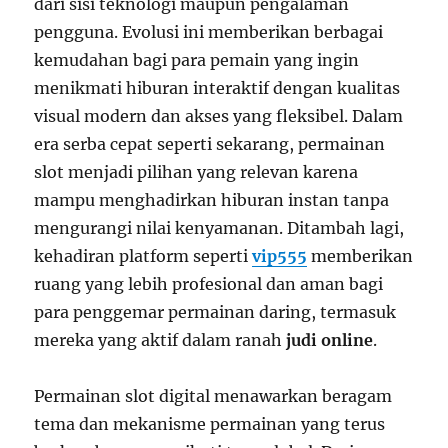
dari sisi teknologi maupun pengalaman
pengguna. Evolusi ini memberikan berbagai
kemudahan bagi para pemain yang ingin
menikmati hiburan interaktif dengan kualitas
visual modern dan akses yang fleksibel. Dalam
era serba cepat seperti sekarang, permainan
slot menjadi pilihan yang relevan karena
mampu menghadirkan hiburan instan tanpa
mengurangi nilai kenyamanan. Ditambah lagi,
kehadiran platform seperti
vip555
memberikan
ruang yang lebih profesional dan aman bagi
para penggemar permainan daring, termasuk
mereka yang aktif dalam ranah
judi online
.
Permainan slot digital menawarkan beragam
tema dan mekanisme permainan yang terus