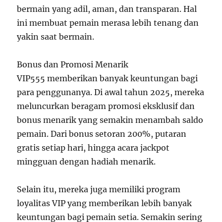
bermain yang adil, aman, dan transparan. Hal
ini membuat pemain merasa lebih tenang dan
yakin saat bermain.
Bonus dan Promosi Menarik
VIP555 memberikan banyak keuntungan bagi
para penggunanya. Di awal tahun 2025, mereka
meluncurkan beragam promosi eksklusif dan
bonus menarik yang semakin menambah saldo
pemain. Dari bonus setoran 200%, putaran
gratis setiap hari, hingga acara jackpot
mingguan dengan hadiah menarik.
Selain itu, mereka juga memiliki program
loyalitas VIP yang memberikan lebih banyak
keuntungan bagi pemain setia. Semakin sering