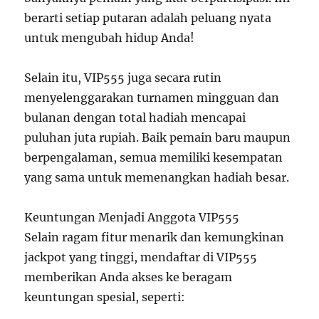
berarti setiap putaran adalah peluang nyata
untuk mengubah hidup Anda!
Selain itu, VIP555 juga secara rutin
menyelenggarakan turnamen mingguan dan
bulanan dengan total hadiah mencapai
puluhan juta rupiah. Baik pemain baru maupun
berpengalaman, semua memiliki kesempatan
yang sama untuk memenangkan hadiah besar.
Keuntungan Menjadi Anggota VIP555
Selain ragam fitur menarik dan kemungkinan
jackpot yang tinggi, mendaftar di VIP555
memberikan Anda akses ke beragam
keuntungan spesial, seperti: