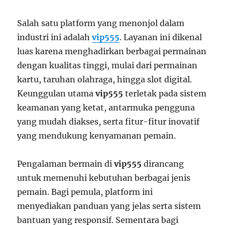
Salah satu platform yang menonjol dalam
industri ini adalah
vip555
. Layanan ini dikenal
luas karena menghadirkan berbagai permainan
dengan kualitas tinggi, mulai dari permainan
kartu, taruhan olahraga, hingga slot digital.
Keunggulan utama
vip555
terletak pada sistem
keamanan yang ketat, antarmuka pengguna
yang mudah diakses, serta fitur-fitur inovatif
yang mendukung kenyamanan pemain.
Pengalaman bermain di
vip555
dirancang
untuk memenuhi kebutuhan berbagai jenis
pemain. Bagi pemula, platform ini
menyediakan panduan yang jelas serta sistem
bantuan yang responsif. Sementara bagi