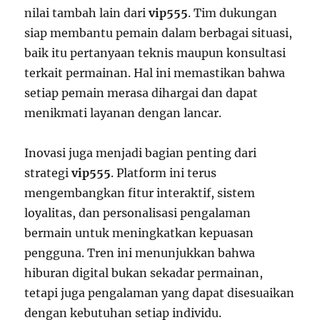
nilai tambah lain dari
vip555
. Tim dukungan
siap membantu pemain dalam berbagai situasi,
baik itu pertanyaan teknis maupun konsultasi
terkait permainan. Hal ini memastikan bahwa
setiap pemain merasa dihargai dan dapat
menikmati layanan dengan lancar.
Inovasi juga menjadi bagian penting dari
strategi
vip555
. Platform ini terus
mengembangkan fitur interaktif, sistem
loyalitas, dan personalisasi pengalaman
bermain untuk meningkatkan kepuasan
pengguna. Tren ini menunjukkan bahwa
hiburan digital bukan sekadar permainan,
tetapi juga pengalaman yang dapat disesuaikan
dengan kebutuhan setiap individu.